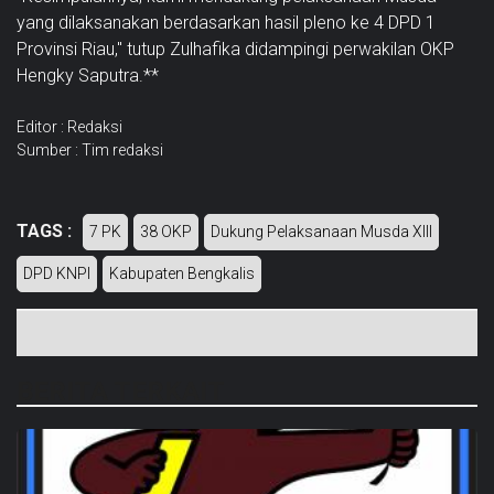
yang dilaksanakan berdasarkan hasil pleno ke 4 DPD 1
Provinsi Riau," tutup Zulhafika didampingi perwakilan OKP
Hengky Saputra.**
Editor : Redaksi
Sumber : Tim redaksi
TAGS :
7 PK
38 OKP
Dukung Pelaksanaan Musda XIII
DPD KNPI
Kabupaten Bengkalis
BERITA TERKAIT