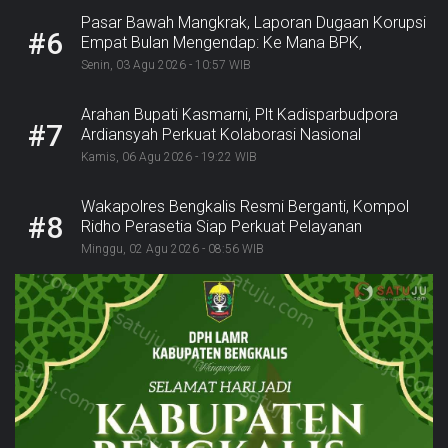
Pasar Bawah Mangkrak, Laporan Dugaan Korupsi
#6
Empat Bulan Mengendap: Ke Mana BPK,
Inspektorat, dan Kejaksaan?
Senin, 03 Agu 2026 - 10:57 WIB
Arahan Bupati Kasmarni, Plt Kadisparbudpora
#7
Ardiansyah Perkuat Kolaborasi Nasional
Sukseskan Ekraforia 2026 dan Bangun Bengkalis
Kamis, 06 Agu 2026 - 19:22 WIB
sebagai Kabupaten Kreatif
Wakapolres Bengkalis Resmi Berganti, Kompol
#8
Ridho Perasetia Siap Perkuat Pelayanan
Kepolisian
Minggu, 02 Agu 2026 - 08:56 WIB