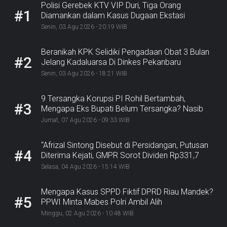
Polisi Gerebek KTV VIP Duri, Tiga Orang
#1
Diamankan dalam Kasus Dugaan Ekstasi
Senin, 03 Agu 2026 - 20:19 WIB
Beranikah KPK Selidiki Pengadaan Obat 3 Bulan
#2
Jelang Kadaluarsa Di Dinkes Pekanbaru
Senin, 03 Agu 2026 - 18:21 WIB
9 Tersangka Korupsi PI Rohil Bertambah,
#3
Mengapa Eks Bupati Belum Tersangka? Nasib
Rp9,2 Miliar
Jumat, 07 Agu 2026 - 09:33 WIB
“Afrizal Sintong Disebut di Persidangan, Putusan
#4
Diterima Kejati, GMPR Sorot Dividen Rp331,7
Miliar”
Selasa, 04 Agu 2026 - 15:14 WIB
Mengapa Kasus SPPD Fiktif DPRD Riau Mandek?
#5
PPWI Minta Mabes Polri Ambil Alih
Minggu, 02 Agu 2026 - 10:48 WIB