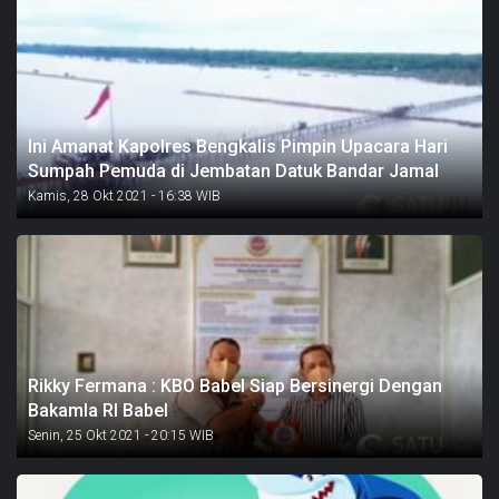
Ini Amanat Kapolres Bengkalis Pimpin Upacara Hari
Sumpah Pemuda di Jembatan Datuk Bandar Jamal
Kamis, 28 Okt 2021 - 16:38 WIB
Rikky Fermana : KBO Babel Siap Bersinergi Dengan
Bakamla RI Babel
Senin, 25 Okt 2021 - 20:15 WIB