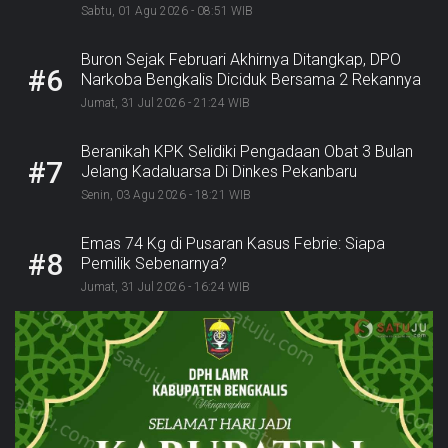
Kejaksaan
Sabtu, 01 Agu 2026 - 08:51 WIB
Buron Sejak Februari Akhirnya Ditangkap, DPO
#6
Narkoba Bengkalis Diciduk Bersama 2 Rekannya
Jumat, 31 Jul 2026 - 21:24 WIB
Beranikah KPK Selidiki Pengadaan Obat 3 Bulan
#7
Jelang Kadaluarsa Di Dinkes Pekanbaru
Senin, 03 Agu 2026 - 18:21 WIB
Emas 74 Kg di Pusaran Kasus Febrie: Siapa
#8
Pemilik Sebenarnya?
Jumat, 31 Jul 2026 - 16:24 WIB