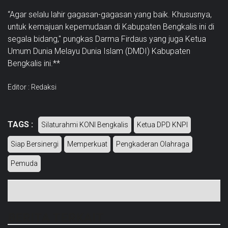
“Agar selalu lahir gagasan-gagasan yang baik. Khususnya,
untuk kemajuan kepemudaan di Kabupaten Bengkalis ini di
segala bidang," pungkas Darma Firdaus yang juga Ketua
Umum Dunia Melayu Dunia Islam (DMDI) Kabupaten
Bengkalis ini.**
Editor : Redaksi
TAGS :
Silaturahmi KONI Bengkalis
Ketua DPD KNPI
Siap Bersinergi
Memperkuat
Pengkaderan Olahraga
Pemuda
BERITA TERKAIT