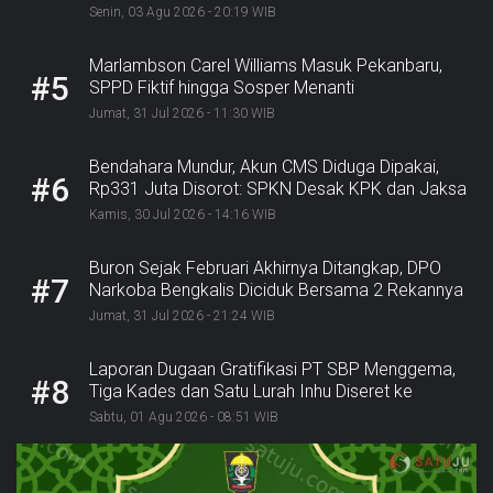
Senin, 03 Agu 2026 - 20:19 WIB
Marlambson Carel Williams Masuk Pekanbaru,
#5
SPPD Fiktif hingga Sosper Menanti
Jumat, 31 Jul 2026 - 11:30 WIB
Bendahara Mundur, Akun CMS Diduga Dipakai,
#6
Rp331 Juta Disorot: SPKN Desak KPK dan Jaksa
Bergerak
Kamis, 30 Jul 2026 - 14:16 WIB
Buron Sejak Februari Akhirnya Ditangkap, DPO
#7
Narkoba Bengkalis Diciduk Bersama 2 Rekannya
Jumat, 31 Jul 2026 - 21:24 WIB
Laporan Dugaan Gratifikasi PT SBP Menggema,
#8
Tiga Kades dan Satu Lurah Inhu Diseret ke
Kejaksaan
Sabtu, 01 Agu 2026 - 08:51 WIB