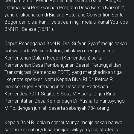
dengan tema "Peran Pemerintah Daerah Dalam Rangka
Optimalisasi Pelaksanaan Program Desa Bersih Narkoba",
yang dilaksanakan di Bigland Hotel and Convention Sentul
Bogor dan disiarkan _live streaming_ melalui kanal YouTube
BNN RI, Selasa (16/11).
Deputi Pencegahan BNN RI Drs. Sufyan Syarif menjelaskan
bahwa pada Webinar kali ini, pihaknya menggandeng
Kementerian Dalam Negeri (Kemendagri) serta
Kementerian Desa Pembangunan Daerah Tertinggal dan
Transmigrasi (Kemendes PDTT) yang menghadirkan tiga
_keynote speaker_ yaitu Kepala BNN RI Dr. Petrus R.
Golose, Dirjen Pembangunan Desa dan Pedesaan
Kemendes PDTT Sugito, S.Sos., M.H serta Dirjen Bina
Pemerintahan Desa Kemendagri Dr. Yusharto Huntoyungo,
M.Pd, dengan jumlah peserta sebanyak 784 orang.
Kepala BNN RI dalam sambutannya menjelaskan bahwa
saat ini kelurahan/desa menjadi wilayah yang strategis