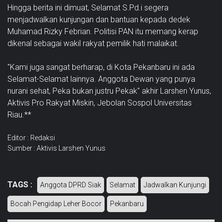
Hingga berita ini dimuat, Selamat S.Pd.i segera
menjadwalkan kunjungan dan bantuan kepada dedek
Muhamad Rizky Febrian.
Politisi PAN itu memang kerap
dikenal sebagai wakil rakyat pemilik hati malaikat.
"Kami juga sangat berharap, di Kota Pekanbaru ini ada
Selamat-Selamat lainnya. Anggota Dewan yang punya
nurani sehat, Peka bukan justru Pekak" akhir Larshen Yunus,
Aktivis Pro Rakyat Miskin, Jebolan Sospol Universitas
Riau.**
Editor : Redaksi
Sumber : Aktivis Larshen Yunus
TAGS :
Anggota DPRD Siak
Selamat
Jadwalkan Kunjungi
Bocah Pengidap Leher Bocor
Pekanbaru