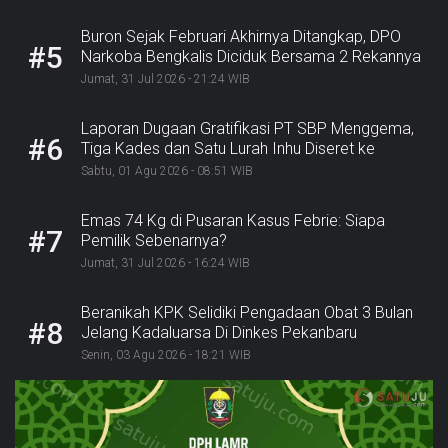
Buron Sejak Februari Akhirnya Ditangkap, DPO
#5
Narkoba Bengkalis Diciduk Bersama 2 Rekannya
Jumat, 31 Jul 2026 - 21:24 WIB
Laporan Dugaan Gratifikasi PT SBP Menggema,
#6
Tiga Kades dan Satu Lurah Inhu Diseret ke
Kejaksaan
Sabtu, 01 Agu 2026 - 08:51 WIB
Emas 74 Kg di Pusaran Kasus Febrie: Siapa
#7
Pemilik Sebenarnya?
Jumat, 31 Jul 2026 - 16:24 WIB
Beranikah KPK Selidiki Pengadaan Obat 3 Bulan
#8
Jelang Kadaluarsa Di Dinkes Pekanbaru
Senin, 03 Agu 2026 - 18:21 WIB