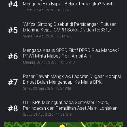
#4
Mengapa Eks Bupati Belum Tersangka? Nasib
Rp9,2 Miliar
Jumat, 07 Agu 2026 - 09:33 WIB
“Afrizal Sintong Disebut di Persidangan, Putusan
#5
Diterima Kejati, GMPR Sorot Dividen Rp331,7
Miliar”
Selasa, 04 Agu 2026 - 15:14 WIB
Mengapa Kasus SPPD Fiktif DPRD Riau Mandek?
#6
PPWI Minta Mabes Polri Ambil Alih
Minggu, 02 Agu 2026 - 10:48 WIB
Pasar Bawah Mangkrak, Laporan Dugaan Korupsi
#7
Empat Bulan Mengendap: Ke Mana BPK,
Inspektorat, dan Kejaksaan?
Senin, 03 Agu 2026 - 10:57 WIB
OTT KPK Meningkat pada Semester I 2026,
#8
Penindakan dan Pemulihan Aset Alami Lonjakan
Sabtu, 01 Agu 2026 - 11:58 WIB