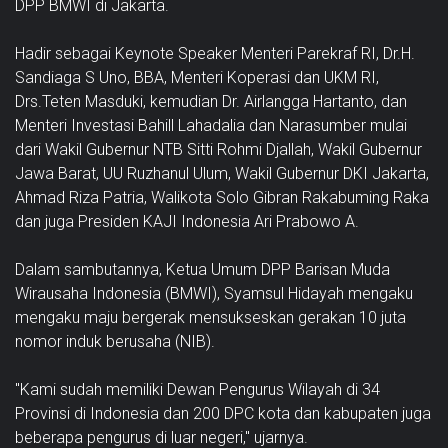
DPP BMWI di Jakarta.
Hadir sebagai Keynote Speaker Menteri Parekraf RI, Dr.H.
Sandiaga S Uno, BBA, Menteri Koperasi dan UKM RI,
Drs.Teten Masduki, kemudian Dr. Airlangga Hartanto, dan
Menteri Investasi Bahill Lahadalia dan Narasumber mulai
dari Wakil Gubernur NTB Sitti Rohmi Djallah, Wakil Gubernur
Jawa Barat, UU Ruzhanul Ulum, Wakil Gubernur DKI Jakarta,
Ahmad Riza Patria, Walikota Solo Gibran Rakabuming Raka
dan juga Presiden KAJI Indonesia Ari Prabowo A.
Dalam sambutannya, Ketua Umum DPP Barisan Muda
Wirausaha Indonesia (BMWI), Syamsul Hidayah mengaku
mengaku maju bergerak mensukseskan gerakan 10 juta
nomor induk berusaha (NIB).
"Kami sudah memiliki Dewan Pengurus Wilayah di 34
Provinsi di Indonesia dan 200 DPC kota dan kabupaten juga
beberapa pengurus di luar negeri," ujarnya.