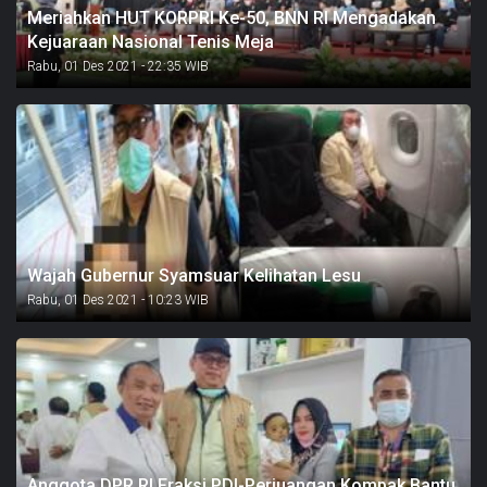
Meriahkan HUT KORPRI Ke-50, BNN RI Mengadakan
Kejuaraan Nasional Tenis Meja
Rabu, 01 Des 2021 - 22:35 WIB
Wajah Gubernur Syamsuar Kelihatan Lesu
Rabu, 01 Des 2021 - 10:23 WIB
Anggota DPR RI Fraksi PDI-Perjuangan Kompak Bantu