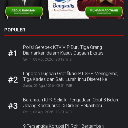
POPULER
Polisi Gerebek KTV VIP Duri, Tiga Orang
#1
Diamankan dalam Kasus Dugaan Ekstasi
Senin, 03 Agu 2026 - 20:19 WIB
Laporan Dugaan Gratifikasi PT SBP Menggema,
#2
Tiga Kades dan Satu Lurah Inhu Diseret ke
Kejaksaan
Sabtu, 01 Agu 2026 - 08:51 WIB
Beranikah KPK Selidiki Pengadaan Obat 3 Bulan
#3
Jelang Kadaluarsa Di Dinkes Pekanbaru
Senin, 03 Agu 2026 - 18:21 WIB
9 Tersangka Korupsi PI Rohil Bertambah,