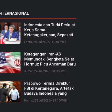
INTERNASIONAL
Indonesia dan Turki Perkuat
Kerja Sama
Ketenagakerjaan, Sepakati
Joint Action Plan 2026–
Sabtu, 25 Jul 2026 - 10:01 WIB
2027
Ketegangan Iran-AS
Memuncak, Sengketa Selat
Hormuz Picu Ancaman Baru
soal Jalur Minyak Dunia
Jumat, 24 Jul 2026 - 10:49 WIB
Prabowo Terima Direktur
FBI di Kertanegara, Artefak
Budaya Indonesia yang
Diselundupkan Dipulangkan
Kamis, 23 Jul 2026 - 21:10 WIB