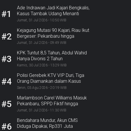
Ade Indrawan Jadi Kajari Bengkalis,
#1
Kasus Tambak Udang Menanti
Jumat, 31 Jul 2026 - 10:50 WIB
Kejagung Mutasi 90 Kajari, Riau Ikut
#2
Bergeser: Pekanbaru hingga
Bengkalis
Jumat, 31 Jul 2026 - 09:49 WIB
KPK Tuntut 8,5 Tahun, Abdul Wahid
#3
Hanya Divonis 2 Tahun
Kamis, 30 Jul 2026 - 13:29 WIB
Polisi Gerebek KTV VIP Duri, Tiga
#4
Orang Diamankan dalam Kasus
Dugaan Ekstasi
Senin, 03 Agu 2026 - 20:19 WIB
Marlambson Carel Williams Masuk
#5
Pekanbaru, SPPD Fiktif hingga
Sosper Menanti
Jumat, 31 Jul 2026 - 11:30 WIB
Bendahara Mundur, Akun CMS
#6
Diduga Dipakai, Rp331 Juta