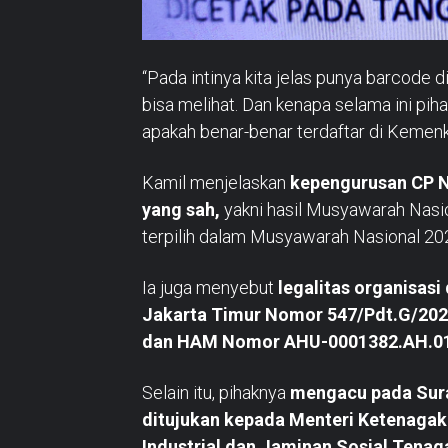
“Pada intinya kita jelas punya barcod
bisa melihat. Dan kenapa selama ini piha
apakah benar-benar terdaftar di Kemen
Kamil menjelaskan
kepengurusan CP N
yang sah,
yakni hasil Musyawarah Nasio
terpilih dalam Musyawarah Nasional 20
Ia juga menyebut
legalitas organisas
Jakarta Timur Nomor 547/Pdt.G/202
dan HAM Nomor AHU-0001382.AH.01
Selain itu, pihaknya
mengacu pada Sur
ditujukan kepada Menteri Ketenagak
Industrial dan Jaminan Sosial Tenaga