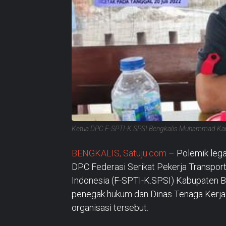
Ketua DPC F-SPTI-K.SPSI Bengkalis Muhammad Kami
BENGKALIS, Satuju.com
– Polemik lega
DPC Federasi Serikat Pekerja Transport
Indonesia (F-SPTI-K.SPSI) Kabupaten 
penegak hukum dan Dinas Tenaga Kerja 
organisasi tersebut.