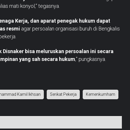
alias mati konyol,” tegasnya.
enaga Kerja, dan aparat penegak hukum dapat
tas resmi
agar persoalan organisasi buruh di Bengkalis
pekerja.
Disnaker bisa meluruskan persoalan ini secara
impinan yang sah secara hukum
,” pungkasnya.
hammad Kamil Ikhsan
Serikat Pekerja
Kemenkumham