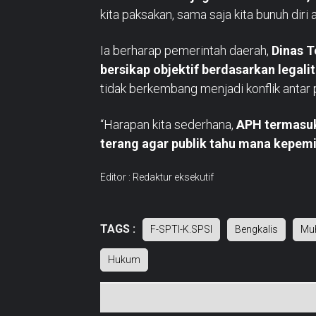
kita paksakan, sama saja kita bunuh diri 
Ia berharap pemerintah daerah,
Dinas T
bersikap objektif berdasarkan legali
tidak berkembang menjadi konflik antar 
“Harapan kita sederhana,
APH termasuk 
terang agar publik tahu mana kepem
Editor : Redaktur eksekutif
TAGS :
F-SPTI-K.SPSI
Bengkalis
Mu
Hukum