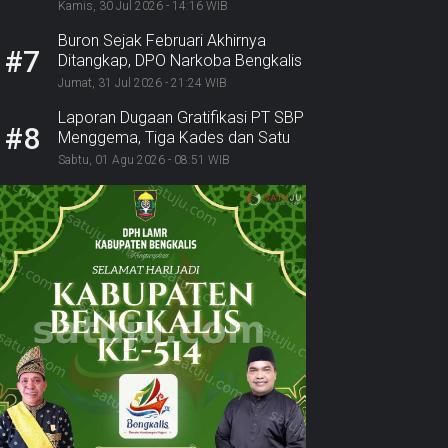
Disorot: SPKN Desak KPK dan
Kamis, 30 Jul 2026 - 14:16 WIB
Jaksa Bergerak
Buron Sejak Februari Akhirnya
#7
Ditangkap, DPO Narkoba Bengkalis
Diciduk Bersama 2 Rekannya
Jumat, 31 Jul 2026 - 21:24 WIB
Laporan Dugaan Gratifikasi PT SBP
#8
Menggema, Tiga Kades dan Satu
Lurah Inhu Diseret ke Kejaksaan
Sabtu, 01 Agu 2026 - 08:51 WIB