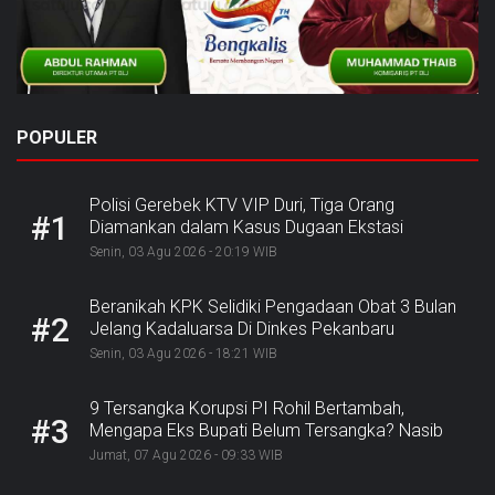
POPULER
Polisi Gerebek KTV VIP Duri, Tiga Orang
#1
Diamankan dalam Kasus Dugaan Ekstasi
Senin, 03 Agu 2026 - 20:19 WIB
Beranikah KPK Selidiki Pengadaan Obat 3 Bulan
#2
Jelang Kadaluarsa Di Dinkes Pekanbaru
Senin, 03 Agu 2026 - 18:21 WIB
9 Tersangka Korupsi PI Rohil Bertambah,
#3
Mengapa Eks Bupati Belum Tersangka? Nasib
Rp9,2 Miliar
Jumat, 07 Agu 2026 - 09:33 WIB