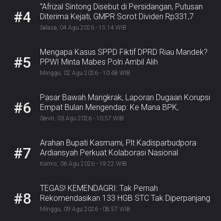
“Afrizal Sintong Disebut di Persidangan, Putusan
#4
Diterima Kejati, GMPR Sorot Dividen Rp331,7
Miliar”
Selasa, 04 Agu 2026 - 15:14 WIB
Mengapa Kasus SPPD Fiktif DPRD Riau Mandek?
#5
PPWI Minta Mabes Polri Ambil Alih
Minggu, 02 Agu 2026 - 10:48 WIB
Pasar Bawah Mangkrak, Laporan Dugaan Korupsi
#6
Empat Bulan Mengendap: Ke Mana BPK,
Inspektorat, dan Kejaksaan?
Senin, 03 Agu 2026 - 10:57 WIB
Arahan Bupati Kasmarni, Plt Kadisparbudpora
#7
Ardiansyah Perkuat Kolaborasi Nasional
Sukseskan Ekraforia 2026 dan Bangun Bengkalis
Kamis, 06 Agu 2026 - 19:22 WIB
sebagai Kabupaten Kreatif
TEGAS! KEMENDAGRI: Tak Pernah
#8
Rekomendasikan 133 HGB STC Tak Diperpanjang
Minggu, 09 Agu 2026 - 08:57 WIB