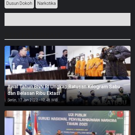
Dusun Dokoh
Narkotika
BERITA TERKAIT
Awal Tahun BNN RI Ungkap Ratusan Kilogram Sabu
dan Belasan Ribu Ektasi
Senin, 17 Jan 2022 - 12:48 WIB