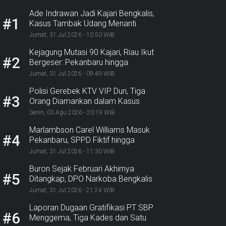
Ade Indrawan Jadi Kajari Bengkalis,
#1
Kasus Tambak Udang Menanti
Jumat, 31 Jul 2026 - 10:50 WIB
Kejagung Mutasi 90 Kajari, Riau Ikut
#2
Bergeser: Pekanbaru hingga
Bengkalis
Jumat, 31 Jul 2026 - 09:49 WIB
Polisi Gerebek KTV VIP Duri, Tiga
#3
Orang Diamankan dalam Kasus
Dugaan Ekstasi
Senin, 03 Agu 2026 - 20:19 WIB
Marlambson Carel Williams Masuk
#4
Pekanbaru, SPPD Fiktif hingga
Sosper Menanti
Jumat, 31 Jul 2026 - 11:30 WIB
Buron Sejak Februari Akhirnya
#5
Ditangkap, DPO Narkoba Bengkalis
Diciduk Bersama 2 Rekannya
Jumat, 31 Jul 2026 - 21:24 WIB
Laporan Dugaan Gratifikasi PT SBP
#6
Menggema, Tiga Kades dan Satu