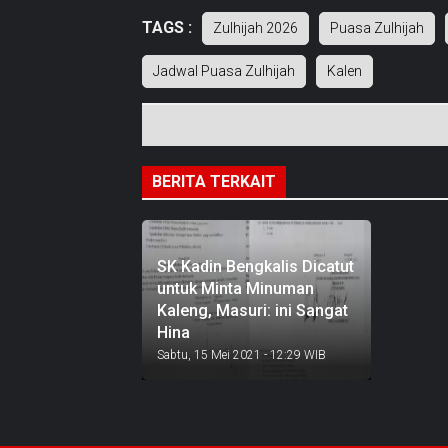
TAGS :
Zulhijah 2026
Puasa Zulhijah
Jadwal Puasa Zulhijah
Kalen
BERITA TERKAIT
SK Kadin Bengkalis Dicatut
untuk Minta Minuman
Kaleng, Masuri: ini Sangat
Hina
Sabtu, 15 Mei 2021 - 12:29 WIB