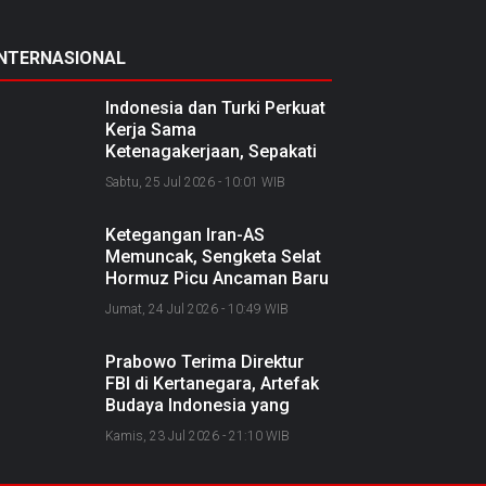
INTERNASIONAL
Indonesia dan Turki Perkuat
Kerja Sama
Ketenagakerjaan, Sepakati
Joint Action Plan 2026–
Sabtu, 25 Jul 2026 - 10:01 WIB
2027
Ketegangan Iran-AS
Memuncak, Sengketa Selat
Hormuz Picu Ancaman Baru
soal Jalur Minyak Dunia
Jumat, 24 Jul 2026 - 10:49 WIB
Prabowo Terima Direktur
FBI di Kertanegara, Artefak
Budaya Indonesia yang
Diselundupkan Dipulangkan
Kamis, 23 Jul 2026 - 21:10 WIB