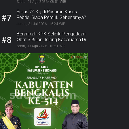
Lurah Inhu Diseret ke Kejaksaan
Sabtu, 01 Agu 2026 - 08:51 WIB
Emas 74 Kg di Pusaran Kasus
#7
Febrie: Siapa Pemilik Sebenarnya?
Jumat, 31 Jul 2026 - 16:24 WIB
Beranikah KPK Selidiki Pengadaan
#8
Obat 3 Bulan Jelang Kadaluarsa Di
Dinkes Pekanbaru
Senin, 03 Agu 2026 - 18:21 WIB