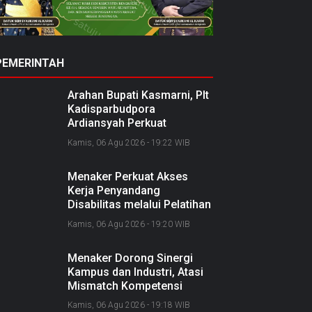
PEMERINTAH
Arahan Bupati Kasmarni, Plt
Kadisparbudpora
Ardiansyah Perkuat
Kolaborasi Nasional
Kamis, 06 Agu 2026 - 19:22 WIB
Sukseskan Ekraforia 2026
dan Bangun Bengkalis
Menaker Perkuat Akses
sebagai Kabupaten Kreatif
Kerja Penyandang
Disabilitas melalui Pelatihan
dan Kemitraan Industri
Kamis, 06 Agu 2026 - 19:20 WIB
Menaker Dorong Sinergi
Kampus dan Industri, Atasi
Mismatch Kompetensi
Lulusan dengan Dunia Kerja
Kamis, 06 Agu 2026 - 19:18 WIB