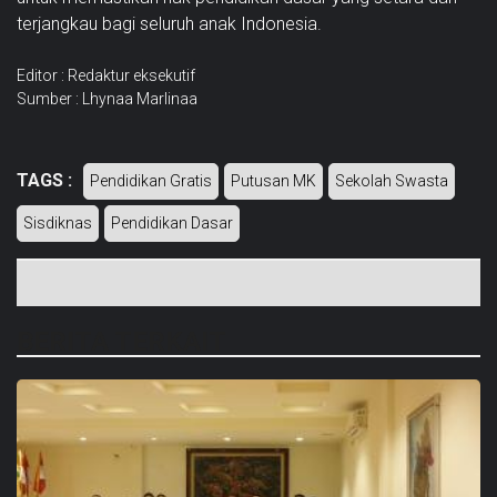
terjangkau bagi seluruh anak Indonesia.
Editor : Redaktur eksekutif
Sumber : Lhynaa Marlinaa
TAGS :
Pendidikan Gratis
Putusan MK
Sekolah Swasta
Sisdiknas
Pendidikan Dasar
BERITA TERKAIT