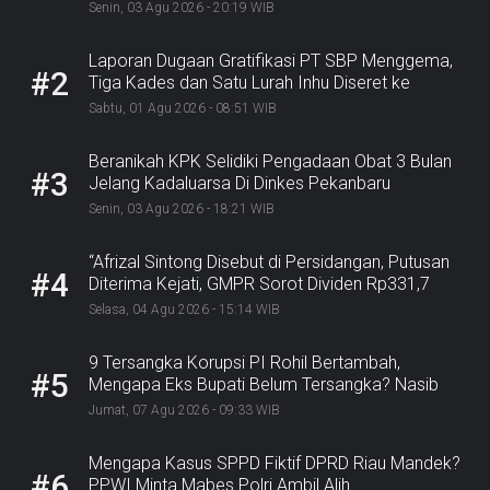
Senin, 03 Agu 2026 - 20:19 WIB
Laporan Dugaan Gratifikasi PT SBP Menggema,
#2
Tiga Kades dan Satu Lurah Inhu Diseret ke
Kejaksaan
Sabtu, 01 Agu 2026 - 08:51 WIB
Beranikah KPK Selidiki Pengadaan Obat 3 Bulan
#3
Jelang Kadaluarsa Di Dinkes Pekanbaru
Senin, 03 Agu 2026 - 18:21 WIB
“Afrizal Sintong Disebut di Persidangan, Putusan
#4
Diterima Kejati, GMPR Sorot Dividen Rp331,7
Miliar”
Selasa, 04 Agu 2026 - 15:14 WIB
9 Tersangka Korupsi PI Rohil Bertambah,
#5
Mengapa Eks Bupati Belum Tersangka? Nasib
Rp9,2 Miliar
Jumat, 07 Agu 2026 - 09:33 WIB
Mengapa Kasus SPPD Fiktif DPRD Riau Mandek?
#6
PPWI Minta Mabes Polri Ambil Alih