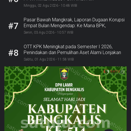
Minggu, 02 Agu 2026 - 10:48 WIB
Pasar Bawah Mangkrak, Laporan Dugaan Korupsi
#7
Empat Bulan Mengendap: Ke Mana BPK,
Inspektorat, dan Kejaksaan?
Senin, 03 Agu 2026 - 10:57 WIB
OTT KPK Meningkat pada Semester I 2026,
#8
Penindakan dan Pemulihan Aset Alami Lonjakan
Sabtu, 01 Agu 2026 - 11:58 WIB