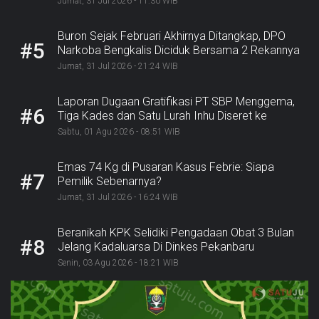
Jumat, 31 Jul 2026 - 11:30 WIB
Buron Sejak Februari Akhirnya Ditangkap, DPO
#5
Narkoba Bengkalis Diciduk Bersama 2 Rekannya
Jumat, 31 Jul 2026 - 21:24 WIB
Laporan Dugaan Gratifikasi PT SBP Menggema,
#6
Tiga Kades dan Satu Lurah Inhu Diseret ke
Kejaksaan
Sabtu, 01 Agu 2026 - 08:51 WIB
Emas 74 Kg di Pusaran Kasus Febrie: Siapa
#7
Pemilik Sebenarnya?
Jumat, 31 Jul 2026 - 16:24 WIB
Beranikah KPK Selidiki Pengadaan Obat 3 Bulan
#8
Jelang Kadaluarsa Di Dinkes Pekanbaru
Senin, 03 Agu 2026 - 18:21 WIB