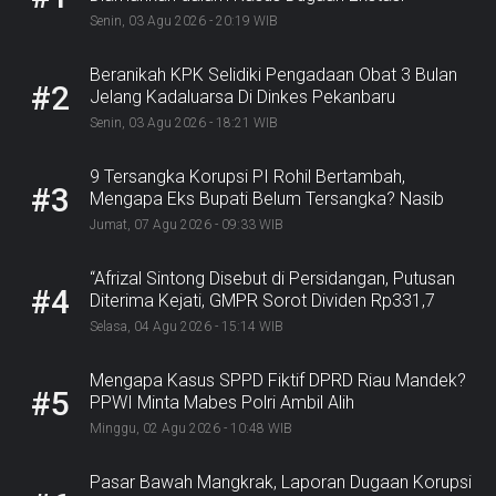
Senin, 03 Agu 2026 - 20:19 WIB
Beranikah KPK Selidiki Pengadaan Obat 3 Bulan
#2
Jelang Kadaluarsa Di Dinkes Pekanbaru
Senin, 03 Agu 2026 - 18:21 WIB
9 Tersangka Korupsi PI Rohil Bertambah,
#3
Mengapa Eks Bupati Belum Tersangka? Nasib
Rp9,2 Miliar
Jumat, 07 Agu 2026 - 09:33 WIB
“Afrizal Sintong Disebut di Persidangan, Putusan
#4
Diterima Kejati, GMPR Sorot Dividen Rp331,7
Miliar”
Selasa, 04 Agu 2026 - 15:14 WIB
Mengapa Kasus SPPD Fiktif DPRD Riau Mandek?
#5
PPWI Minta Mabes Polri Ambil Alih
Minggu, 02 Agu 2026 - 10:48 WIB
Pasar Bawah Mangkrak, Laporan Dugaan Korupsi