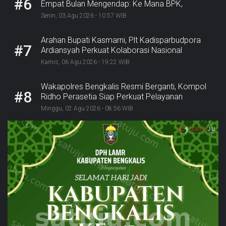
#6
Empat Bulan Mengendap: Ke Mana BPK,
Inspektorat, dan Kejaksaan?
Senin, 03 Agu 2026 - 10:57 WIB
Arahan Bupati Kasmarni, Plt Kadisparbudpora
#7
Ardiansyah Perkuat Kolaborasi Nasional
Sukseskan Ekraforia 2026 dan Bangun Bengkalis
Kamis, 06 Agu 2026 - 19:22 WIB
sebagai Kabupaten Kreatif
Wakapolres Bengkalis Resmi Berganti, Kompol
#8
Ridho Perasetia Siap Perkuat Pelayanan
Kepolisian
Minggu, 02 Agu 2026 - 08:56 WIB