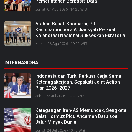
Pemerintahan Berbasis Data
Jumat, 07 Agu 2026 - 14:25 WIB
Arahan Bupati Kasmarni, Plt
Kadisparbudpora Ardiansyah Perkuat
Kolaborasi Nasional Sukseskan Ekraforia
2026 dan Bangun Bengkalis sebagai
Kamis, 06 Agu 2026 - 19:22 WIB
Kabupaten Kreatif
INTERNASIONAL
Indonesia dan Turki Perkuat Kerja Sama
Ketenagakerjaan, Sepakati Joint Action
Plan 2026–2027
Sabtu, 25 Jul 2026 - 10:01 WIB
Ketegangan Iran-AS Memuncak, Sengketa
Selat Hormuz Picu Ancaman Baru soal
Jalur Minyak Dunia
Jumat, 24 Jul 2026 - 10:49 WIB