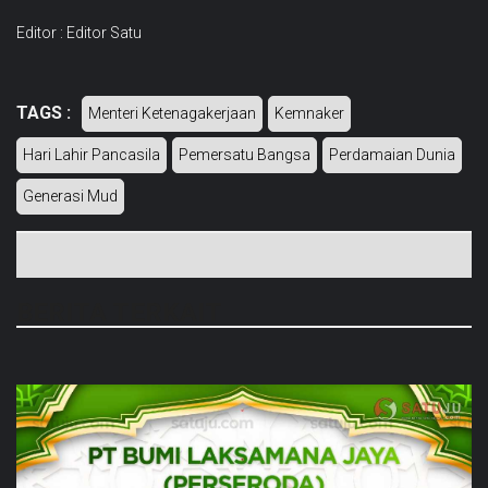
Editor : Editor Satu
TAGS :
Menteri Ketenagakerjaan
Kemnaker
Hari Lahir Pancasila
Pemersatu Bangsa
Perdamaian Dunia
Generasi Mud
BERITA TERKAIT