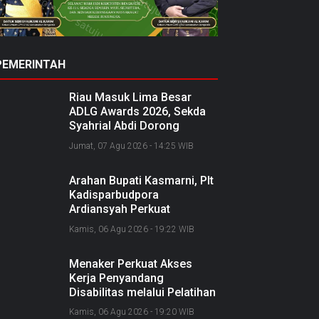
PEMERINTAH
Riau Masuk Lima Besar
ADLG Awards 2026, Sekda
Syahrial Abdi Dorong
Pemerintahan Berbasis Data
Jumat, 07 Agu 2026 - 14:25 WIB
Arahan Bupati Kasmarni, Plt
Kadisparbudpora
Ardiansyah Perkuat
Kolaborasi Nasional
Kamis, 06 Agu 2026 - 19:22 WIB
Sukseskan Ekraforia 2026
dan Bangun Bengkalis
Menaker Perkuat Akses
sebagai Kabupaten Kreatif
Kerja Penyandang
Disabilitas melalui Pelatihan
dan Kemitraan Industri
Kamis, 06 Agu 2026 - 19:20 WIB