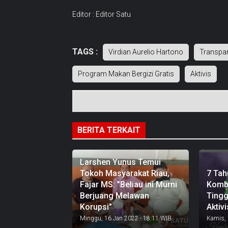
Editor : Editor Satu
TAGS :
Virdian Aurelio Hartono
Transpar
Program Makan Bergizi Gratis
Aktivis
BERITA TERKAIT
Larshen Yunus Temui
Tokoh Masyarakat Riau,
7 Tah
Fajar MS: "Beliau ini Murni
Komb
Berjuang Melawan
Tingg
Korupsi"
Aktiv
Minggu, 16 Jan 2022 - 18:11 WIB
Kamis, 