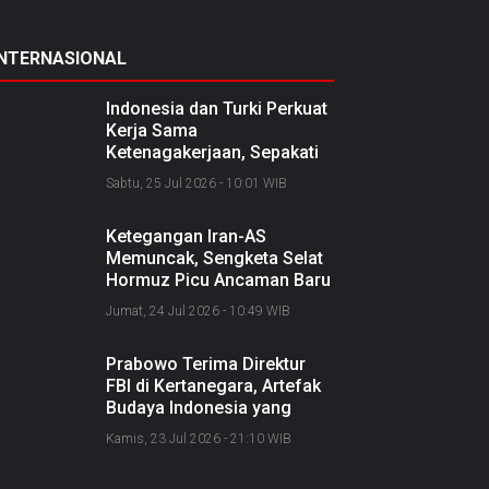
INTERNASIONAL
Indonesia dan Turki Perkuat
Kerja Sama
Ketenagakerjaan, Sepakati
Joint Action Plan 2026–
Sabtu, 25 Jul 2026 - 10:01 WIB
2027
Ketegangan Iran-AS
Memuncak, Sengketa Selat
Hormuz Picu Ancaman Baru
soal Jalur Minyak Dunia
Jumat, 24 Jul 2026 - 10:49 WIB
Prabowo Terima Direktur
FBI di Kertanegara, Artefak
Budaya Indonesia yang
Diselundupkan Dipulangkan
Kamis, 23 Jul 2026 - 21:10 WIB