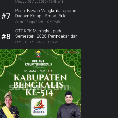
Polri Ambil Alih
Minggu, 02 Agu 2026 - 10:48 WIB
Pasar Bawah Mangkrak, Laporan
#7
Dugaan Korupsi Empat Bulan
Mengendap: Ke Mana BPK,
Senin, 03 Agu 2026 - 10:57 WIB
Inspektorat, dan Kejaksaan?
OTT KPK Meningkat pada
#8
Semester I 2026, Penindakan dan
Pemulihan Aset Alami Lonjakan
Sabtu, 01 Agu 2026 - 11:58 WIB