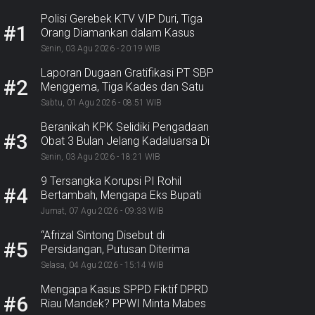
Polisi Gerebek KTV VIP Duri, Tiga
#1
Orang Diamankan dalam Kasus
Dugaan Ekstasi
Senin, 03 Agu 2026 - 20:19 WIB
Laporan Dugaan Gratifikasi PT SBP
#2
Menggema, Tiga Kades dan Satu
Lurah Inhu Diseret ke Kejaksaan
Sabtu, 01 Agu 2026 - 08:51 WIB
Beranikah KPK Selidiki Pengadaan
#3
Obat 3 Bulan Jelang Kadaluarsa Di
Dinkes Pekanbaru
Senin, 03 Agu 2026 - 18:21 WIB
9 Tersangka Korupsi PI Rohil
#4
Bertambah, Mengapa Eks Bupati
Belum Tersangka? Nasib Rp9,2
Jumat, 07 Agu 2026 - 09:33 WIB
Miliar
“Afrizal Sintong Disebut di
#5
Persidangan, Putusan Diterima
Kejati, GMPR Sorot Dividen
Selasa, 04 Agu 2026 - 15:14 WIB
Rp331,7 Miliar”
Mengapa Kasus SPPD Fiktif DPRD
#6
Riau Mandek? PPWI Minta Mabes