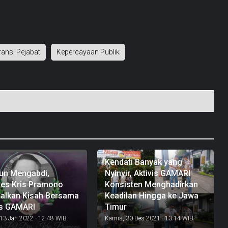
ansi Pejabat
Kepercayaan Publik
Kendati Banyak yang
un Mengabdi,
Nyinyir, Aktivis GAMARI
es Kris Pramono
Konsisten Menghadirkan
alkan Kisah Bersama
Keadilan Hingga ke Jawa
is GAMARI
Timur
13 Jan 2022 - 12:48 WIB
Kamis, 30 Des 2021 - 13:14 WIB