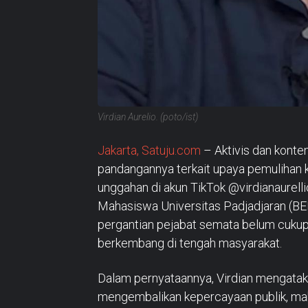
Virdian Aurelio. (poto/ist)
Jakarta, Satuju.com
– Aktivis dan konte
pandangannya terkait upaya pemulihan 
unggahan di akun TikTok @virdianaurel
Mahasiswa Universitas Padjadjaran (BE
pergantian pejabat semata belum cukup
berkembang di tengah masyarakat.
Dalam pernyataannya, Virdian mengatak
mengembalikan kepercayaan publik, mak