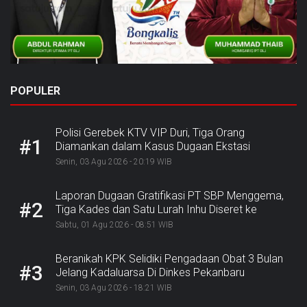
POPULER
Polisi Gerebek KTV VIP Duri, Tiga Orang
#1
Diamankan dalam Kasus Dugaan Ekstasi
Senin, 03 Agu 2026 - 20:19 WIB
Laporan Dugaan Gratifikasi PT SBP Menggema,
#2
Tiga Kades dan Satu Lurah Inhu Diseret ke
Kejaksaan
Sabtu, 01 Agu 2026 - 08:51 WIB
Beranikah KPK Selidiki Pengadaan Obat 3 Bulan
#3
Jelang Kadaluarsa Di Dinkes Pekanbaru
Senin, 03 Agu 2026 - 18:21 WIB