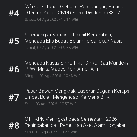
“Afrizal Sintong Disebut di Persidangan, Putusan
#4
Diterima Kejati, GMPR Sorot Dividen Rp331,7
Miliar”
Selasa, 04 Agu 2026 - 15:14 WIB
9 Tersangka Korupsi PI Rohil Bertambah,
#5
Mengapa Eks Bupati Belum Tersangka? Nasib
Rp9,2 Miliar
Jumat, 07 Agu 2026 - 09:33 WIB
Mengapa Kasus SPPD Fiktif DPRD Riau Mandek?
#6
PPWI Minta Mabes Polri Ambil Alih
Minggu, 02 Agu 2026 - 10:48 WIB
Pasar Bawah Mangkrak, Laporan Dugaan Korupsi
#7
Empat Bulan Mengendap: Ke Mana BPK,
Inspektorat, dan Kejaksaan?
Senin, 03 Agu 2026 - 10:57 WIB
OTT KPK Meningkat pada Semester I 2026,
#8
Penindakan dan Pemulihan Aset Alami Lonjakan
Sabtu, 01 Agu 2026 - 11:58 WIB