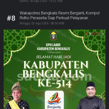
Sukseskan Ekraforia 2026 dan Bangun Bengkalis
Kamis, 06 Agu 2026 - 19:22 WIB
sebagai Kabupaten Kreatif
Wakapolres Bengkalis Resmi Berganti, Kompol
#8
Ridho Perasetia Siap Perkuat Pelayanan
Kepolisian
Minggu, 02 Agu 2026 - 08:56 WIB