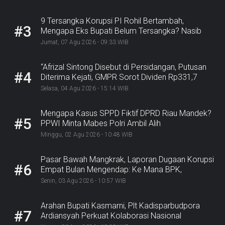
9 Tersangka Korupsi PI Rohil Bertambah,
#3
Mengapa Eks Bupati Belum Tersangka? Nasib
Rp9,2 Miliar
Jumat, 07 Agu 2026 - 09:33 WIB
“Afrizal Sintong Disebut di Persidangan, Putusan
#4
Diterima Kejati, GMPR Sorot Dividen Rp331,7
Miliar”
Selasa, 04 Agu 2026 - 15:14 WIB
Mengapa Kasus SPPD Fiktif DPRD Riau Mandek?
#5
PPWI Minta Mabes Polri Ambil Alih
Minggu, 02 Agu 2026 - 10:48 WIB
Pasar Bawah Mangkrak, Laporan Dugaan Korupsi
#6
Empat Bulan Mengendap: Ke Mana BPK,
Inspektorat, dan Kejaksaan?
Senin, 03 Agu 2026 - 10:57 WIB
Arahan Bupati Kasmarni, Plt Kadisparbudpora
#7
Ardiansyah Perkuat Kolaborasi Nasional