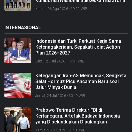
Kolaborasi Nasional Sukseskan Ekraforia
2026 dan Bangun Bengkalis sebagai
Kamis, 06 Agu 2026 - 19:22 WIB
Kabupaten Kreatif
INTERNASIONAL
Indonesia dan Turki Perkuat Kerja Sama
Ketenagakerjaan, Sepakati Joint Action
Plan 2026–2027
Sabtu, 25 Jul 2026 - 10:01 WIB
Ketegangan Iran-AS Memuncak, Sengketa
Selat Hormuz Picu Ancaman Baru soal
Jalur Minyak Dunia
Jumat, 24 Jul 2026 - 10:49 WIB
Prabowo Terima Direktur FBI di
Kertanegara, Artefak Budaya Indonesia
yang Diselundupkan Dipulangkan
Kamis, 23 Jul 2026 - 21:10 WIB