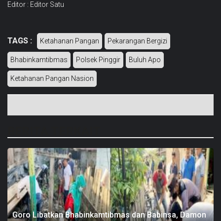
Editor : Editor Satu
TAGS :
Ketahanan Pangan
Pekarangan Bergizi
Bhabinkamtibmas
Polsek Pinggir
Buluh Apo
Ketahanan Pangan Nasion
BERITA TERKAIT
Goro Libatkan Bhabinkamtibmas dan Babinsa, Damon