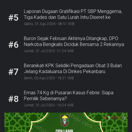
Laporan Dugaan Gratifikasi PT SBP Menggema,
#5
Tiga Kades dan Satu Lurah Inhu Diseret ke
Kejaksaan
Sabtu, 01 Agu 2026 - 08:51 WIB
Buron Sejak Februari Akhirnya Ditangkap, DPO
#6
Narkoba Bengkalis Diciduk Bersama 2 Rekannya
Jumat, 31 Jul 2026 - 21:24 WIB
Beranikah KPK Selidiki Pengadaan Obat 3 Bulan
#7
Jelang Kadaluarsa Di Dinkes Pekanbaru
Senin, 03 Agu 2026 - 18:21 WIB
Emas 74 Kg di Pusaran Kasus Febrie: Siapa
#8
Pemilik Sebenarnya?
Jumat, 31 Jul 2026 - 16:24 WIB