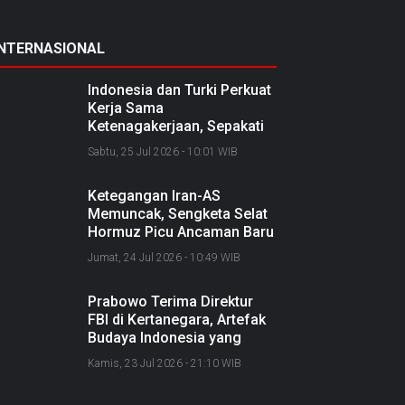
INTERNASIONAL
Indonesia dan Turki Perkuat
Kerja Sama
Ketenagakerjaan, Sepakati
Joint Action Plan 2026–
Sabtu, 25 Jul 2026 - 10:01 WIB
2027
Ketegangan Iran-AS
Memuncak, Sengketa Selat
Hormuz Picu Ancaman Baru
soal Jalur Minyak Dunia
Jumat, 24 Jul 2026 - 10:49 WIB
Prabowo Terima Direktur
FBI di Kertanegara, Artefak
Budaya Indonesia yang
Diselundupkan Dipulangkan
Kamis, 23 Jul 2026 - 21:10 WIB