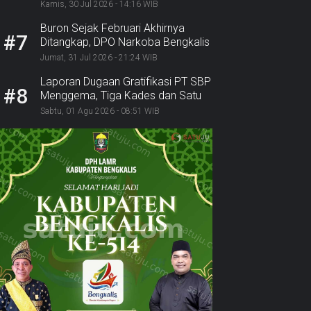
Disorot: SPKN Desak KPK dan
Kamis, 30 Jul 2026 - 14:16 WIB
Jaksa Bergerak
Buron Sejak Februari Akhirnya
#7
Ditangkap, DPO Narkoba Bengkalis
Diciduk Bersama 2 Rekannya
Jumat, 31 Jul 2026 - 21:24 WIB
Laporan Dugaan Gratifikasi PT SBP
#8
Menggema, Tiga Kades dan Satu
Lurah Inhu Diseret ke Kejaksaan
Sabtu, 01 Agu 2026 - 08:51 WIB