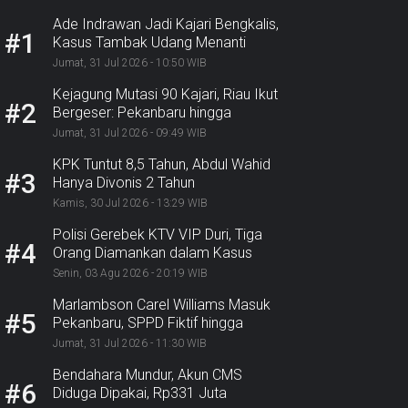
Ade Indrawan Jadi Kajari Bengkalis,
#1
Kasus Tambak Udang Menanti
Jumat, 31 Jul 2026 - 10:50 WIB
Kejagung Mutasi 90 Kajari, Riau Ikut
#2
Bergeser: Pekanbaru hingga
Bengkalis
Jumat, 31 Jul 2026 - 09:49 WIB
KPK Tuntut 8,5 Tahun, Abdul Wahid
#3
Hanya Divonis 2 Tahun
Kamis, 30 Jul 2026 - 13:29 WIB
Polisi Gerebek KTV VIP Duri, Tiga
#4
Orang Diamankan dalam Kasus
Dugaan Ekstasi
Senin, 03 Agu 2026 - 20:19 WIB
Marlambson Carel Williams Masuk
#5
Pekanbaru, SPPD Fiktif hingga
Sosper Menanti
Jumat, 31 Jul 2026 - 11:30 WIB
Bendahara Mundur, Akun CMS
#6
Diduga Dipakai, Rp331 Juta