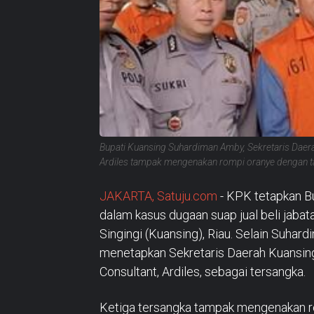
Bupati Kuansing Suhardiman Amby, Sekretaris Daerah
Ardiles tampak mengenakan rompi oranye dengan ta
JAKARTA, Satuju.com
- KPK tetapkan B
dalam kasus dugaan suap jual beli jaba
Singingi (Kuansing), Riau. Selain Suha
menetapkan Sekretaris Daerah Kuansing 
Consultant, Ardiles, sebagai tersangka.
Ketiga tersangka tampak mengenakan ro