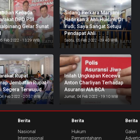
abdian Kepada
Sidang Perkara Maryani
rakat DPD PSI
Hadirkan 3 Ahli Hukum, Dr
alpinang Gelar Sunat
Yudi; Saya Sangat Setuju
l
Pendapat Ahli
05 Feb 2022 - 13:29 WIB
Sabtu, 05 Feb 2022 - 09:40 WIB
rakat Rupat
Inilah Ungkapan Kecewa
rap Jembatan Rupat-
Anton Charliyan Terhadap
i Segera Terwujud
Asuransi AIA BCA
04 Feb 2022 - 20:57 WIB
Jumat, 04 Feb 2022 - 19:10 WIB
Berita
Berita
Berita
Nasional
Hukum
Galeri
Internasional
Pemerintahann
Adverto