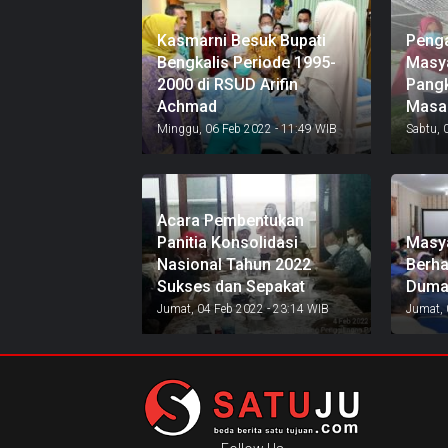
Kasmarni Besuk Bupati
Peng
Bengkalis Periode 1995-
Masya
2000 di RSUD Arifin
Pangk
Achmad
Masa
Minggu, 06 Feb 2022 - 11:49 WIB
Sabtu, 
Acara Pembentukan
Panitia Konsolidasi
Masya
Nasional Tahun 2022
Berha
Sukses dan Sepakat
Duma
Jumat, 04 Feb 2022 - 23:14 WIB
Jumat, 