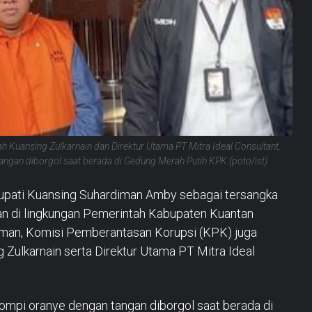
 Kuansing Zulkarnain dan Direktur Utama PT Mitra Ideal Consultant,
ngan diborgol saat berada di Gedung Merah Putih KPK.(poto/ist)
upati Kuansing Suhardiman Amby sebagai tersangka
tan di lingkungan Pemerintah Kabupaten Kuantan
rdiman, Komisi Pemberantasan Korupsi (KPK) juga
Zulkarnain serta Direktur Utama PT Mitra Ideal
mpi oranye dengan tangan diborgol saat berada di