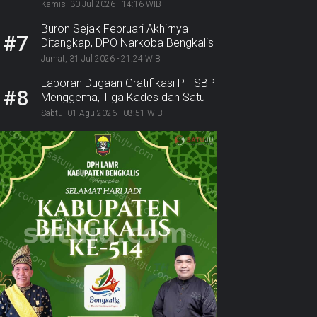
Disorot: SPKN Desak KPK dan
Kamis, 30 Jul 2026 - 14:16 WIB
Jaksa Bergerak
Buron Sejak Februari Akhirnya
#7
Ditangkap, DPO Narkoba Bengkalis
Diciduk Bersama 2 Rekannya
Jumat, 31 Jul 2026 - 21:24 WIB
Laporan Dugaan Gratifikasi PT SBP
#8
Menggema, Tiga Kades dan Satu
Lurah Inhu Diseret ke Kejaksaan
Sabtu, 01 Agu 2026 - 08:51 WIB