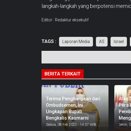
langkah-langkah yang berpotensi memic
Editor : Redaktur eksekutif
TAGS :
Laporan Media
AS
Israel
BERITA TERKAIT
Terima Penghargaan dari
Atas
Ombudsemen, Ini
Pers 
Ungkapan Bupati
Pemba
Bengkalis Kasmarni
Menga
Selasa, 08 Feb 2022 - 14:07 WIB
Senin, 