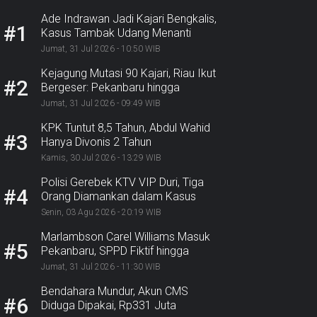
Ade Indrawan Jadi Kajari Bengkalis,
#1
Kasus Tambak Udang Menanti
Jumat, 31 Jul 2026 - 10:50 WIB
Kejagung Mutasi 90 Kajari, Riau Ikut
#2
Bergeser: Pekanbaru hingga
Bengkalis
Jumat, 31 Jul 2026 - 09:49 WIB
KPK Tuntut 8,5 Tahun, Abdul Wahid
#3
Hanya Divonis 2 Tahun
Kamis, 30 Jul 2026 - 13:29 WIB
Polisi Gerebek KTV VIP Duri, Tiga
#4
Orang Diamankan dalam Kasus
Dugaan Ekstasi
Senin, 03 Agu 2026 - 20:19 WIB
Marlambson Carel Williams Masuk
#5
Pekanbaru, SPPD Fiktif hingga
Sosper Menanti
Jumat, 31 Jul 2026 - 11:30 WIB
Bendahara Mundur, Akun CMS
#6
Diduga Dipakai, Rp331 Juta