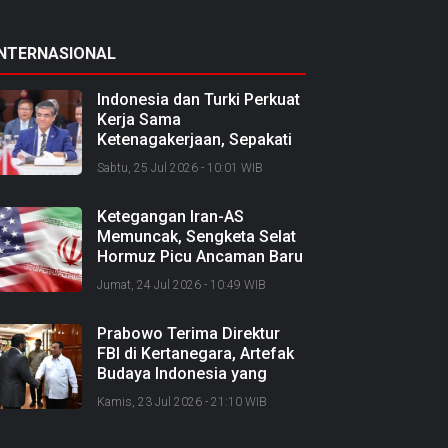
INTERNASIONAL
Indonesia dan Turki Perkuat
Kerja Sama
Ketenagakerjaan, Sepakati
Joint Action Plan 2026–
Sabtu, 25 Jul 2026 - 10:01 WIB
2027
Ketegangan Iran-AS
Memuncak, Sengketa Selat
Hormuz Picu Ancaman Baru
soal Jalur Minyak Dunia
Jumat, 24 Jul 2026 - 10:49 WIB
Prabowo Terima Direktur
FBI di Kertanegara, Artefak
Budaya Indonesia yang
Diselundupkan Dipulangkan
Kamis, 23 Jul 2026 - 21:10 WIB