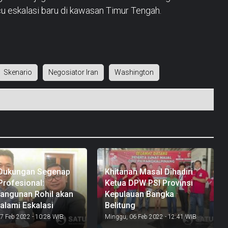
u eskalasi baru di kawasan Timur Tengah.
Skenario
Negosiator Iran
Washington
 Dukungan Segenap
Khitanan Masal Dihadiri
Profesional:
Ketua DPW PSI Provinsi
ngunan Rohil akan
Kepulauan Bangka
lami Eskalasi
Belitung
07 Feb 2022 - 10:28 WIB
Minggu, 06 Feb 2022 - 12:41 WIB