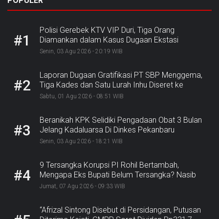
POPULER
Polisi Gerebek KTV VIP Duri, Tiga Orang
#1
Diamankan dalam Kasus Dugaan Ekstasi
Senin, 03 Agu 2026 - 20:19 WIB
Laporan Dugaan Gratifikasi PT SBP Menggema,
#2
Tiga Kades dan Satu Lurah Inhu Diseret ke
Kejaksaan
Sabtu, 01 Agu 2026 - 08:51 WIB
Beranikah KPK Selidiki Pengadaan Obat 3 Bulan
#3
Jelang Kadaluarsa Di Dinkes Pekanbaru
Senin, 03 Agu 2026 - 18:21 WIB
9 Tersangka Korupsi PI Rohil Bertambah,
#4
Mengapa Eks Bupati Belum Tersangka? Nasib
Rp9,2 Miliar
Jumat, 07 Agu 2026 - 09:33 WIB
“Afrizal Sintong Disebut di Persidangan, Putusan