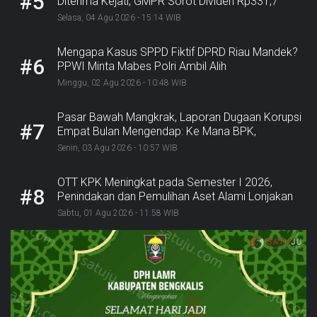
#5
Diterima Kejati, GMPR Sorot Dividen Rp331,7
Miliar”
Selasa, 04 Agu 2026 - 15:14 WIB
Mengapa Kasus SPPD Fiktif DPRD Riau Mandek?
#6
PPWI Minta Mabes Polri Ambil Alih
Minggu, 02 Agu 2026 - 10:48 WIB
Pasar Bawah Mangkrak, Laporan Dugaan Korupsi
#7
Empat Bulan Mengendap: Ke Mana BPK,
Inspektorat, dan Kejaksaan?
Senin, 03 Agu 2026 - 10:57 WIB
OTT KPK Meningkat pada Semester I 2026,
#8
Penindakan dan Pemulihan Aset Alami Lonjakan
Sabtu, 01 Agu 2026 - 11:58 WIB