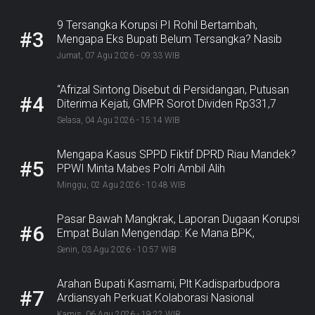
9 Tersangka Korupsi PI Rohil Bertambah,
#3
Mengapa Eks Bupati Belum Tersangka? Nasib
Rp9,2 Miliar
Jumat, 07 Agu 2026 - 09:33 WIB
“Afrizal Sintong Disebut di Persidangan, Putusan
#4
Diterima Kejati, GMPR Sorot Dividen Rp331,7
Miliar”
Selasa, 04 Agu 2026 - 15:14 WIB
Mengapa Kasus SPPD Fiktif DPRD Riau Mandek?
#5
PPWI Minta Mabes Polri Ambil Alih
Minggu, 02 Agu 2026 - 10:48 WIB
Pasar Bawah Mangkrak, Laporan Dugaan Korupsi
#6
Empat Bulan Mengendap: Ke Mana BPK,
Inspektorat, dan Kejaksaan?
Senin, 03 Agu 2026 - 10:57 WIB
Arahan Bupati Kasmarni, Plt Kadisparbudpora
#7
Ardiansyah Perkuat Kolaborasi Nasional
Sukseskan Ekraforia 2026 dan Bangun Bengkalis
Kamis, 06 Agu 2026 - 19:22 WIB