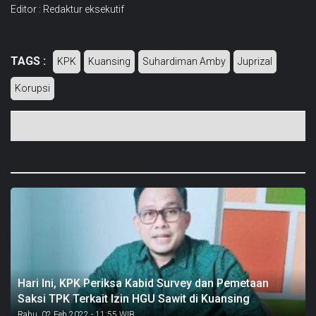
Editor : Redaktur eksekutif
TAGS :
KPK
Kuansing
Suhardiman Amby
Juprizal
Korupsi
BERITA TERKAIT
Hari Ini, KPK Periksa Kabid Survey dan Pemetaan
Saksi TPK Terkait Izin HGU Sawit di Kuansing
Rabu, 02 Feb 2022 - 11:55 WIB