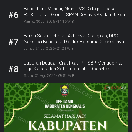
Bendahara Mundur, Akun CMS Diduga Dipakai,
#6
Rp331 Juta Disorot: SPKN Desak KPK dan Jaksa
Bergerak
Kamis, 30 Jul 2026 - 14:16 WIB
Buron Sejak Februari Akhirnya Ditangkap, DPO
#7
Narkoba Bengkalis Diciduk Bersama 2 Rekannya
Jumat, 31 Jul 2026 - 21:24 WIB
Laporan Dugaan Gratifikasi PT SBP Menggema,
#8
Tiga Kades dan Satu Lurah Inhu Diseret ke
Kejaksaan
Sabtu, 01 Agu 2026 - 08:51 WIB