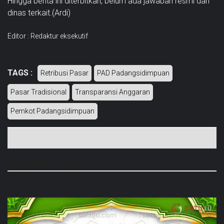
Hingga berita ini diterbitkan, belum ada jawaban resmi dari
dinas terkait.(Ardi)
Editor : Redaktur eksekutif
TAGS :
Retribusi Pasar
PAD Padangsidimpuan
Pasar Tradisional
Transparansi Anggaran
Pemkot Padangsidimpuan
BERITA TERKAIT