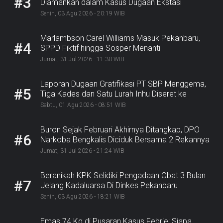
#3
Diamankan dalam Kasus Dugaan Ekstasi
Senin, 03 Agu 2026 - 20:19 WIB
Marlambson Carel Williams Masuk Pekanbaru,
#4
SPPD Fiktif hingga Sosper Menanti
Jumat, 31 Jul 2026 - 11:30 WIB
Laporan Dugaan Gratifikasi PT SBP Menggema,
#5
Tiga Kades dan Satu Lurah Inhu Diseret ke
Kejaksaan
Sabtu, 01 Agu 2026 - 08:51 WIB
Buron Sejak Februari Akhirnya Ditangkap, DPO
#6
Narkoba Bengkalis Diciduk Bersama 2 Rekannya
Jumat, 31 Jul 2026 - 21:24 WIB
Beranikah KPK Selidiki Pengadaan Obat 3 Bulan
#7
Jelang Kadaluarsa Di Dinkes Pekanbaru
Senin, 03 Agu 2026 - 18:21 WIB
Emas 74 Kg di Pusaran Kasus Febrie: Siapa