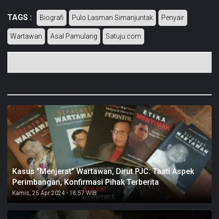
TAGS :
Biografi
Pulo Lasman Simanjuntak
Penyair
Wartawan
Asal Pamulang
Satuju.com
BERITA TERKAIT
Kasus "Menjerat" Wartawan, Dirut PJC: Taati Aspek
Perimbangan, Konfirmasi Pihak Terberita
Kamis, 25 Apr 2024 - 18:57 WIB