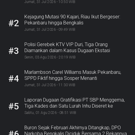
Jumat, 31 Jul 2026 - 10:50 WIB
Kejagung Mutasi 90 Kajari, Riau Ikut Bergeser:
#2
Pekanbaru hingga Bengkalis
Jumat, 31 Jul 2026 - 09:49 WIB
Polisi Gerebek KTV VIP Duri, Tiga Orang
#3
Diamankan dalam Kasus Dugaan Ekstasi
Senin, 03 Agu 2026 - 20:19 WIB
Marlambson Carel Williams Masuk Pekanbaru,
#4
SPPD Fiktif hingga Sosper Menanti
Jumat, 31 Jul 2026 - 11:30 WIB
Laporan Dugaan Gratifikasi PT SBP Menggema,
#5
Tiga Kades dan Satu Lurah Inhu Diseret ke
Kejaksaan
Sabtu, 01 Agu 2026 - 08:51 WIB
Buron Sejak Februari Akhirnya Ditangkap, DPO
#6
Narkoba Bengkalis Diciduk Bersama 2 Rekannya