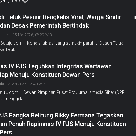
l yang mencegat
di Teluk Pesisir Bengkalis Viral, Warga Sindir
dan Desak Pemerintah Bertindak
Jumat 15 Mei 2026, 08:29 WIB
 Satuju.com – Kondisi abrasi yang semakin parah di Dusun Teluk
esa Teluk
as IV PJS Teguhkan Integritas Wartawan
Siap Menuju Konstituen Dewan Pers
abu 13 Mei 2026, 15:40 WIB
Satuju.com — Dewan Pimpinan Pusat Pro Jurnalismedia Siber (DPP
es menggelar
PJS Bangka Belitung Rikky Fermana Tegaskan
an Penuh Rapimnas IV PJS Menuju Konstituen
Pers