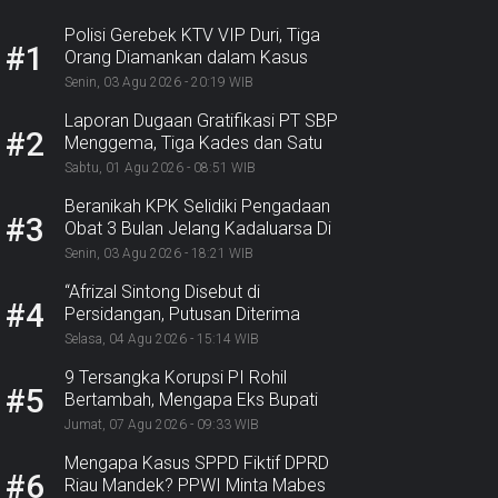
Polisi Gerebek KTV VIP Duri, Tiga
#1
Orang Diamankan dalam Kasus
Dugaan Ekstasi
Senin, 03 Agu 2026 - 20:19 WIB
Laporan Dugaan Gratifikasi PT SBP
#2
Menggema, Tiga Kades dan Satu
Lurah Inhu Diseret ke Kejaksaan
Sabtu, 01 Agu 2026 - 08:51 WIB
Beranikah KPK Selidiki Pengadaan
#3
Obat 3 Bulan Jelang Kadaluarsa Di
Dinkes Pekanbaru
Senin, 03 Agu 2026 - 18:21 WIB
“Afrizal Sintong Disebut di
#4
Persidangan, Putusan Diterima
Kejati, GMPR Sorot Dividen
Selasa, 04 Agu 2026 - 15:14 WIB
Rp331,7 Miliar”
9 Tersangka Korupsi PI Rohil
#5
Bertambah, Mengapa Eks Bupati
Belum Tersangka? Nasib Rp9,2
Jumat, 07 Agu 2026 - 09:33 WIB
Miliar
Mengapa Kasus SPPD Fiktif DPRD
#6
Riau Mandek? PPWI Minta Mabes