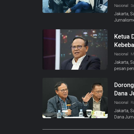
Nasional
S
Jakarta, 
Jurnalism
Ketua D
Kebeba
Nasional
M
Jakarta, 
pesan pen
Dorong
Dana Ju
Nasional
R
Jakarta, S
Dana Jurn