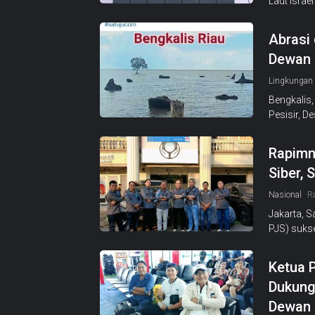
Laut Israe
Abrasi 
Dewan 
Lingkungan
Bengkalis,
Pesisir, D
Rapimn
Siber, 
Nasional
R
Jakarta, 
PJS) suks
Ketua 
Dukung
Dewan 