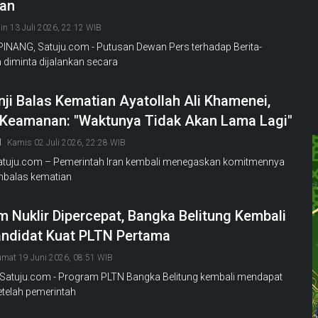
kan
in 13 Juli 2026, 22:12 WIB
NANG, Satuju.com - Putusan Dewan Pers terhadap Berita-
diminta dijalankan secara
nji Balas Kematian Ayatollah Ali Khamenei,
Keamanan: "Waktunya Tidak Akan Lama Lagi"
l
Kamis 02 Juli 2026, 22:28 WIB
Satuju.com – Pemerintah Iran kembali menegaskan komitmennya
balas kematian
 Nuklir Dipercepat, Bangka Belitung Kembali
andidat Kuat PLTN Pertama
umat 19 Juni 2026, 08:51 WIB
Satuju.com - Program PLTN Bangka Belitung kembali mendapat
etelah pemerintah