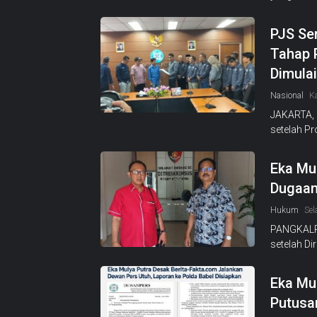
PJS Se
Tahap 
Dimulai
Nasional
K
JAKARTA, 
setelah Pr
Eka Mu
Dugaan
Hukum
Sel
PANGKALPI
setelah Di
Eka Mu
Putusa