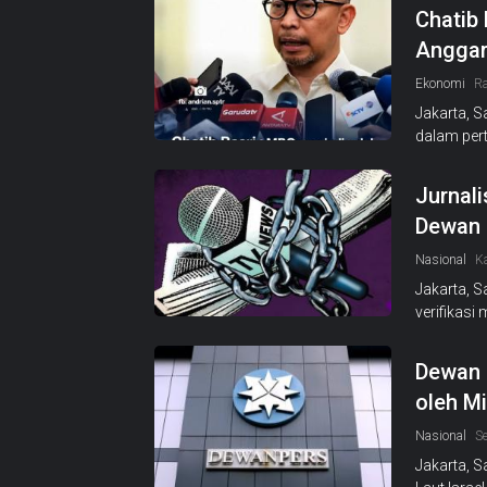
Chatib 
Anggar
Ekonomi
Ra
Jakarta, 
dalam per
Jurnali
Dewan P
Nasional
K
Jakarta, S
verifikasi
Dewan 
oleh Mi
Nasional
S
Jakarta, 