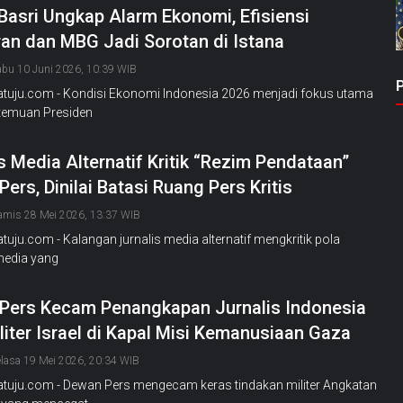
Basri Ungkap Alarm Ekonomi, Efisiensi
an dan MBG Jadi Sorotan di Istana
bu 10 Juni 2026, 10:39 WIB
Satuju.com - Kondisi Ekonomi Indonesia 2026 menjadi fokus utama
temuan Presiden
s Media Alternatif Kritik “Rezim Pendataan”
ers, Dinilai Batasi Ruang Pers Kritis
amis 28 Mei 2026, 13:37 WIB
atuju.com - Kalangan jurnalis media alternatif mengkritik pola
 media yang
Pers Kecam Penangkapan Jurnalis Indonesia
liter Israel di Kapal Misi Kemanusiaan Gaza
elasa 19 Mei 2026, 20:34 WIB
Satuju.com - Dewan Pers mengecam keras tindakan militer Angkatan