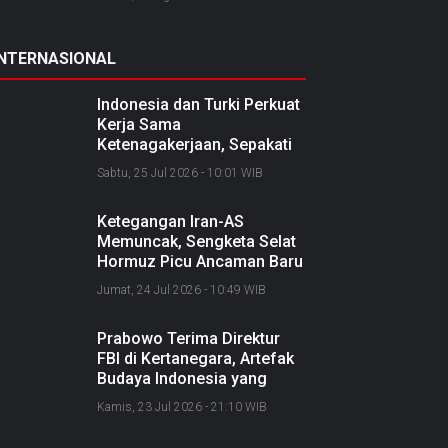
INTERNASIONAL
Indonesia dan Turki Perkuat
Kerja Sama
Ketenagakerjaan, Sepakati
Joint Action Plan 2026–
Sabtu, 25 Jul 2026 - 10:01 WIB
2027
Ketegangan Iran-AS
Memuncak, Sengketa Selat
Hormuz Picu Ancaman Baru
soal Jalur Minyak Dunia
Jumat, 24 Jul 2026 - 10:49 WIB
Prabowo Terima Direktur
FBI di Kertanegara, Artefak
Budaya Indonesia yang
Diselundupkan Dipulangkan
Kamis, 23 Jul 2026 - 21:10 WIB