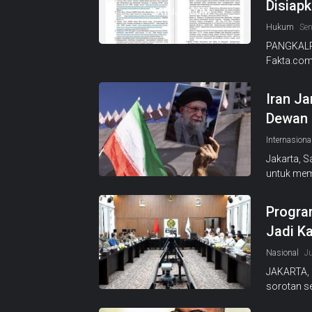
Disiap
Hukum
Sen
PANGKALPI
Fakta.com 
Iran Ja
Dewan 
Internasiona
Jakarta, 
untuk mem
Program
Jadi K
Nasional
J
JAKARTA, 
sorotan s