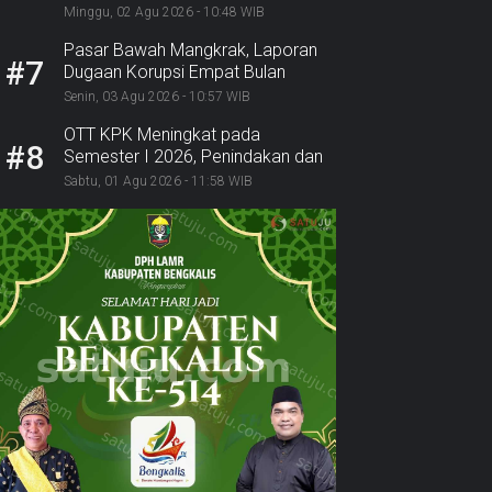
Polri Ambil Alih
Minggu, 02 Agu 2026 - 10:48 WIB
Pasar Bawah Mangkrak, Laporan
#7
Dugaan Korupsi Empat Bulan
Mengendap: Ke Mana BPK,
Senin, 03 Agu 2026 - 10:57 WIB
Inspektorat, dan Kejaksaan?
OTT KPK Meningkat pada
#8
Semester I 2026, Penindakan dan
Pemulihan Aset Alami Lonjakan
Sabtu, 01 Agu 2026 - 11:58 WIB