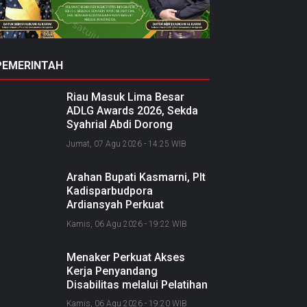
PEMERINTAH
Riau Masuk Lima Besar
ADLG Awards 2026, Sekda
Syahrial Abdi Dorong
Pemerintahan Berbasis Data
Jumat, 07 Agu 2026 - 14:25 WIB
Arahan Bupati Kasmarni, Plt
Kadisparbudpora
Ardiansyah Perkuat
Kolaborasi Nasional
Kamis, 06 Agu 2026 - 19:22 WIB
Sukseskan Ekraforia 2026
dan Bangun Bengkalis
Menaker Perkuat Akses
sebagai Kabupaten Kreatif
Kerja Penyandang
Disabilitas melalui Pelatihan
dan Kemitraan Industri
Kamis, 06 Agu 2026 - 19:20 WIB