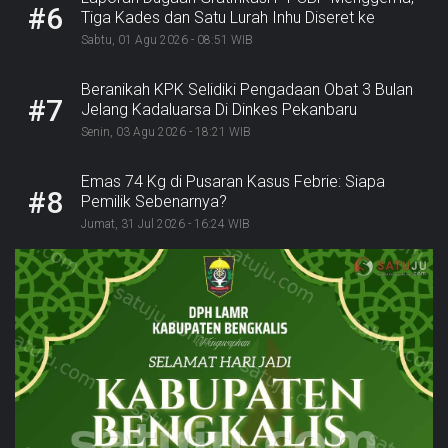
#6
Tiga Kades dan Satu Lurah Inhu Diseret ke
Kejaksaan
Sabtu, 01 Agu 2026 - 08:51 WIB
Beranikah KPK Selidiki Pengadaan Obat 3 Bulan
#7
Jelang Kadaluarsa Di Dinkes Pekanbaru
Senin, 03 Agu 2026 - 18:21 WIB
Emas 74 Kg di Pusaran Kasus Febrie: Siapa
#8
Pemilik Sebenarnya?
Jumat, 31 Jul 2026 - 16:24 WIB