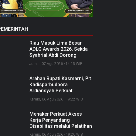
PEMERINTAH
Riau Masuk Lima Besar
ADLG Awards 2026, Sekda
Syahrial Abdi Dorong
Pemerintahan Berbasis Data
Jumat, 07 Agu 2026 - 14:25 WIB
Arahan Bupati Kasmarni, Plt
Kadisparbudpora
Ardiansyah Perkuat
Kolaborasi Nasional
Kamis, 06 Agu 2026 - 19:22 WIB
Sukseskan Ekraforia 2026
dan Bangun Bengkalis
Menaker Perkuat Akses
sebagai Kabupaten Kreatif
Kerja Penyandang
Disabilitas melalui Pelatihan
dan Kemitraan Industri
Kamis, 06 Agu 2026 - 19:20 WIB