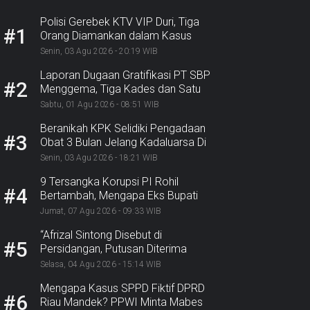
Polisi Gerebek KTV VIP Duri, Tiga
#1
Orang Diamankan dalam Kasus
Dugaan Ekstasi
Senin, 03 Agu 2026 - 20:19 WIB
Laporan Dugaan Gratifikasi PT SBP
#2
Menggema, Tiga Kades dan Satu
Lurah Inhu Diseret ke Kejaksaan
Sabtu, 01 Agu 2026 - 08:51 WIB
Beranikah KPK Selidiki Pengadaan
#3
Obat 3 Bulan Jelang Kadaluarsa Di
Dinkes Pekanbaru
Senin, 03 Agu 2026 - 18:21 WIB
9 Tersangka Korupsi PI Rohil
#4
Bertambah, Mengapa Eks Bupati
Belum Tersangka? Nasib Rp9,2
Jumat, 07 Agu 2026 - 09:33 WIB
Miliar
“Afrizal Sintong Disebut di
#5
Persidangan, Putusan Diterima
Kejati, GMPR Sorot Dividen
Selasa, 04 Agu 2026 - 15:14 WIB
Rp331,7 Miliar”
Mengapa Kasus SPPD Fiktif DPRD
#6
Riau Mandek? PPWI Minta Mabes