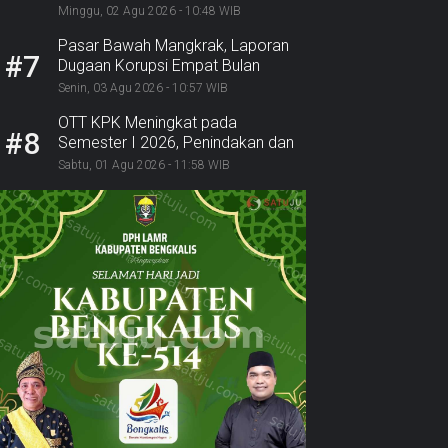
Polri Ambil Alih
Minggu, 02 Agu 2026 - 10:48 WIB
Pasar Bawah Mangkrak, Laporan
#7
Dugaan Korupsi Empat Bulan
Mengendap: Ke Mana BPK,
Senin, 03 Agu 2026 - 10:57 WIB
Inspektorat, dan Kejaksaan?
OTT KPK Meningkat pada
#8
Semester I 2026, Penindakan dan
Pemulihan Aset Alami Lonjakan
Sabtu, 01 Agu 2026 - 11:58 WIB