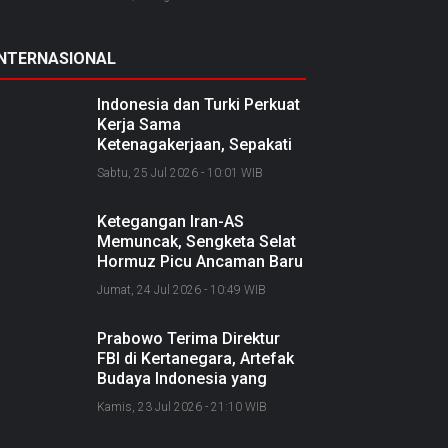
INTERNASIONAL
Indonesia dan Turki Perkuat
Kerja Sama
Ketenagakerjaan, Sepakati
Joint Action Plan 2026–
Sabtu, 25 Jul 2026 - 10:01 WIB
2027
Ketegangan Iran-AS
Memuncak, Sengketa Selat
Hormuz Picu Ancaman Baru
soal Jalur Minyak Dunia
Jumat, 24 Jul 2026 - 10:49 WIB
Prabowo Terima Direktur
FBI di Kertanegara, Artefak
Budaya Indonesia yang
Diselundupkan Dipulangkan
Kamis, 23 Jul 2026 - 21:10 WIB