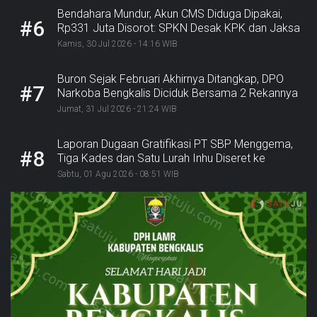
Bendahara Mundur, Akun CMS Diduga Dipakai,
#6
Rp331 Juta Disorot: SPKN Desak KPK dan Jaksa
Bergerak
Kamis, 30 Jul 2026 - 14:16 WIB
Buron Sejak Februari Akhirnya Ditangkap, DPO
#7
Narkoba Bengkalis Diciduk Bersama 2 Rekannya
Jumat, 31 Jul 2026 - 21:24 WIB
Laporan Dugaan Gratifikasi PT SBP Menggema,
#8
Tiga Kades dan Satu Lurah Inhu Diseret ke
Kejaksaan
Sabtu, 01 Agu 2026 - 08:51 WIB