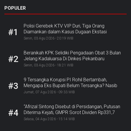
POPULER
Polisi Gerebek KTV VIP Duri, Tiga Orang
#1
Diamankan dalam Kasus Dugaan Ekstasi
Senin, 03 Agu 2026 - 20:19 WIB
Beranikah KPK Selidiki Pengadaan Obat 3 Bulan
#2
Jelang Kadaluarsa Di Dinkes Pekanbaru
Senin, 03 Agu 2026 - 18:21 WIB
9 Tersangka Korupsi PI Rohil Bertambah,
#3
Mengapa Eks Bupati Belum Tersangka? Nasib
Rp9,2 Miliar
Jumat, 07 Agu 2026 - 09:33 WIB
“Afrizal Sintong Disebut di Persidangan, Putusan
#4
Diterima Kejati, GMPR Sorot Dividen Rp331,7
Miliar”
Selasa, 04 Agu 2026 - 15:14 WIB