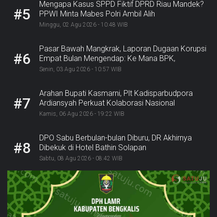
Mengapa Kasus SPPD Fiktif DPRD Riau Mandek?
#5
PPWI Minta Mabes Polri Ambil Alih
Minggu, 02 Agu 2026 - 10:48 WIB
Pasar Bawah Mangkrak, Laporan Dugaan Korupsi
#6
Empat Bulan Mengendap: Ke Mana BPK,
Inspektorat, dan Kejaksaan?
Senin, 03 Agu 2026 - 10:57 WIB
Arahan Bupati Kasmarni, Plt Kadisparbudpora
#7
Ardiansyah Perkuat Kolaborasi Nasional
Sukseskan Ekraforia 2026 dan Bangun Bengkalis
Kamis, 06 Agu 2026 - 19:22 WIB
sebagai Kabupaten Kreatif
DPO Sabu Berbulan-bulan Diburu, DR Akhirnya
#8
Dibekuk di Hotel Bathin Solapan
Sabtu, 08 Agu 2026 - 08:42 WIB