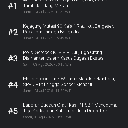
#1
Tambak Udang Menanti
Jumat, 31 Jul 2026 - 10:50 WIB
Kejagung Mutasi 90 Kajari, Riau Ikut Bergeser:
#2
Pekanbaru hingga Bengkalis
Jumat, 31 Jul 2026 - 09:49 WIB
Polisi Gerebek KTV VIP Duri, Tiga Orang
#3
Diamankan dalam Kasus Dugaan Ekstasi
Senin, 03 Agu 2026 - 20:19 WIB
Marlambson Carel Williams Masuk Pekanbaru,
#4
SPPD Fiktif hingga Sosper Menanti
Jumat, 31 Jul 2026 - 11:30 WIB
Laporan Dugaan Gratifikasi PT SBP Menggema,
#5
Tiga Kades dan Satu Lurah Inhu Diseret ke
Kejaksaan
Sabtu, 01 Agu 2026 - 08:51 WIB