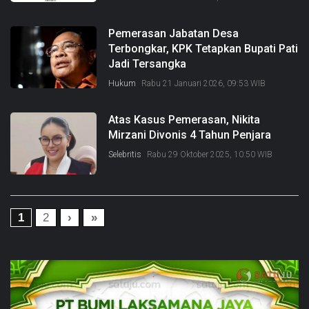
Pemerasan Jabatan Desa
Terbongkar, KPK Tetapkan Bupati Pati
Jadi Tersangka
Hukum
Rabu 21 Januari 2026, 09:53 WIB
Atas Kasus Pemerasan, Nikita
Mirzani Divonis 4 Tahun Penjara
Selebritis
Rabu 29 Oktober 2025, 10:50 WIB
1
2
›
»