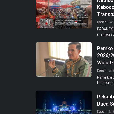
Retrib
Keboco
Transp
Daerah
Rab
PADANGSID
menjadi so
Pemko 
2026/20
Wujudk
Daerah
Seni
Pekanbaru
Pendidika
Pekanb
Baca S
Daerah
Seni