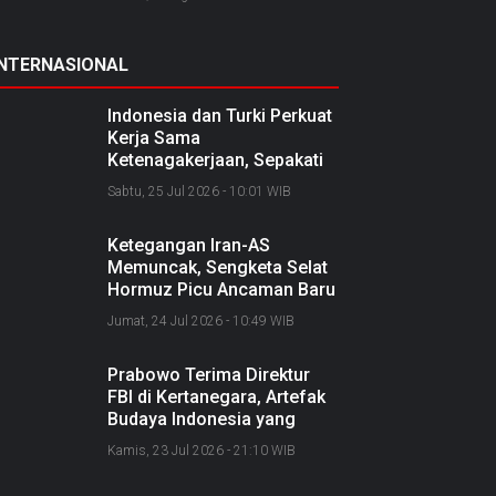
INTERNASIONAL
Indonesia dan Turki Perkuat
Kerja Sama
Ketenagakerjaan, Sepakati
Joint Action Plan 2026–
Sabtu, 25 Jul 2026 - 10:01 WIB
2027
Ketegangan Iran-AS
Memuncak, Sengketa Selat
Hormuz Picu Ancaman Baru
soal Jalur Minyak Dunia
Jumat, 24 Jul 2026 - 10:49 WIB
Prabowo Terima Direktur
FBI di Kertanegara, Artefak
Budaya Indonesia yang
Diselundupkan Dipulangkan
Kamis, 23 Jul 2026 - 21:10 WIB