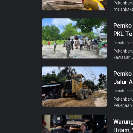
Pekanbaru
melanjutk
Pemko 
PKL Tet
Daerah
Sab
Pekanbaru
kawasan J
Pemko 
Jalur A
Daerah
Kam
Pekanbaru
Pekerjaan
Warung
Hitam,