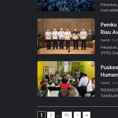
Pekanbaru
mencatatka
Pemko 
Riau A
Daerah
Kam
Pekanbaru
(PPID) Ut
Puskes
Humani
Daerah
Kam
PADANGSI
Sadabuan 
1
2
...
41
›
»