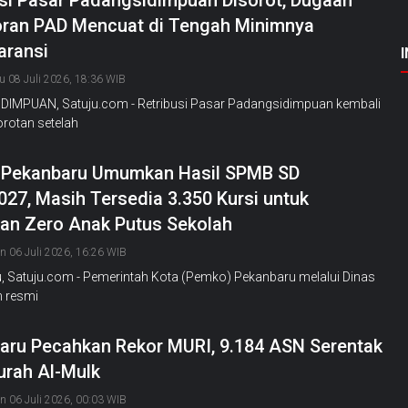
usi Pasar Padangsidimpuan Disorot, Dugaan
ran PAD Mencuat di Tengah Minimnya
aransi
u 08 Juli 2026, 18:36 WIB
IMPUAN, Satuju.com - Retribusi Pasar Padangsidimpuan kembali
rotan setelah
Pekanbaru Umumkan Hasil SPMB SD
27, Masih Tersedia 3.350 Kursi untuk
an Zero Anak Putus Sekolah
n 06 Juli 2026, 16:26 WIB
, Satuju.com - Pemerintah Kota (Pemko) Pekanbaru melalui Dinas
n resmi
aru Pecahkan Rekor MURI, 9.184 ASN Serentak
urah Al-Mulk
n 06 Juli 2026, 00:03 WIB