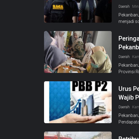
Daerah
Min
Pekanbaru
menjadi so
Pering
Pekanb
Daerah
Kam
Pekanbaru
Provinsi R
Urus P
Wajib P
Daerah
Kam
Pekanbaru
Pendapata