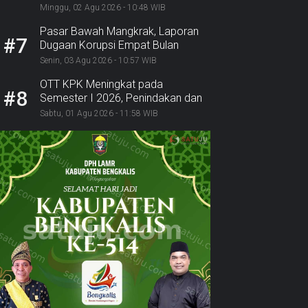
Polri Ambil Alih
Minggu, 02 Agu 2026 - 10:48 WIB
Pasar Bawah Mangkrak, Laporan
#7
Dugaan Korupsi Empat Bulan
Mengendap: Ke Mana BPK,
Senin, 03 Agu 2026 - 10:57 WIB
Inspektorat, dan Kejaksaan?
OTT KPK Meningkat pada
#8
Semester I 2026, Penindakan dan
Pemulihan Aset Alami Lonjakan
Sabtu, 01 Agu 2026 - 11:58 WIB