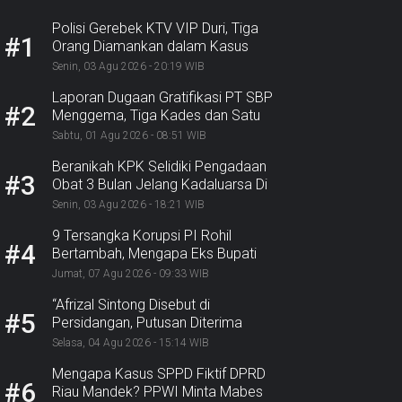
Polisi Gerebek KTV VIP Duri, Tiga
#1
Orang Diamankan dalam Kasus
Dugaan Ekstasi
Senin, 03 Agu 2026 - 20:19 WIB
Laporan Dugaan Gratifikasi PT SBP
#2
Menggema, Tiga Kades dan Satu
Lurah Inhu Diseret ke Kejaksaan
Sabtu, 01 Agu 2026 - 08:51 WIB
Beranikah KPK Selidiki Pengadaan
#3
Obat 3 Bulan Jelang Kadaluarsa Di
Dinkes Pekanbaru
Senin, 03 Agu 2026 - 18:21 WIB
9 Tersangka Korupsi PI Rohil
#4
Bertambah, Mengapa Eks Bupati
Belum Tersangka? Nasib Rp9,2
Jumat, 07 Agu 2026 - 09:33 WIB
Miliar
“Afrizal Sintong Disebut di
#5
Persidangan, Putusan Diterima
Kejati, GMPR Sorot Dividen
Selasa, 04 Agu 2026 - 15:14 WIB
Rp331,7 Miliar”
Mengapa Kasus SPPD Fiktif DPRD
#6
Riau Mandek? PPWI Minta Mabes