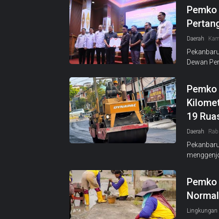
Pemko 
Pertan
Daerah
Kam
Pekanbaru
Dewan Per
Pemko 
Kilomet
19 Rua
Daerah
Rab
Pekanbaru
menggenj
Pemko 
Normali
Lingkungan