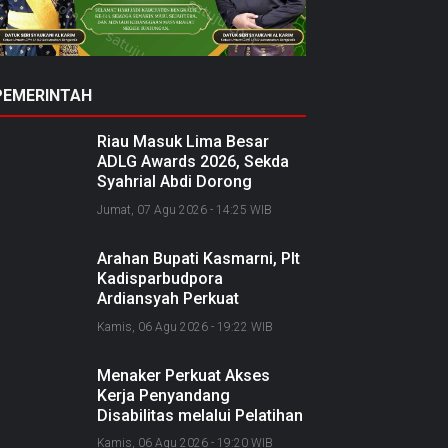
PEMERINTAH
Riau Masuk Lima Besar
ADLG Awards 2026, Sekda
Syahrial Abdi Dorong
Pemerintahan Berbasis Data
Jumat, 07 Agu 2026 - 14:25 WIB
Arahan Bupati Kasmarni, Plt
Kadisparbudpora
Ardiansyah Perkuat
Kolaborasi Nasional
Kamis, 06 Agu 2026 - 19:22 WIB
Sukseskan Ekraforia 2026
dan Bangun Bengkalis
Menaker Perkuat Akses
sebagai Kabupaten Kreatif
Kerja Penyandang
Disabilitas melalui Pelatihan
dan Kemitraan Industri
Kamis, 06 Agu 2026 - 19:20 WIB