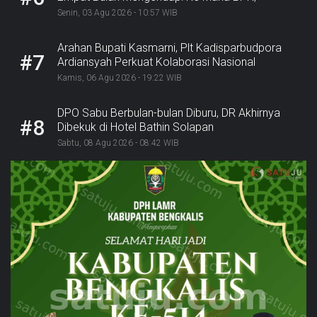
Inspektorat, dan Kejaksaan?
Senin, 03 Agu 2026 - 10:57 WIB
Arahan Bupati Kasmarni, Plt Kadisparbudpora
#7
Ardiansyah Perkuat Kolaborasi Nasional
Sukseskan Ekraforia 2026 dan Bangun Bengkalis
Kamis, 06 Agu 2026 - 19:22 WIB
sebagai Kabupaten Kreatif
DPO Sabu Berbulan-bulan Diburu, DR Akhirnya
#8
Dibekuk di Hotel Bathin Solapan
Sabtu, 08 Agu 2026 - 08:42 WIB