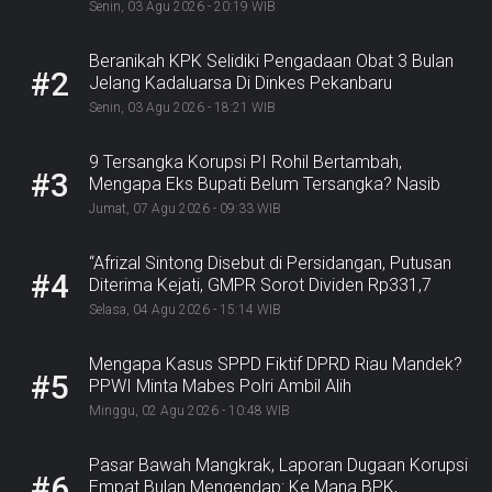
Senin, 03 Agu 2026 - 20:19 WIB
Beranikah KPK Selidiki Pengadaan Obat 3 Bulan
#2
Jelang Kadaluarsa Di Dinkes Pekanbaru
Senin, 03 Agu 2026 - 18:21 WIB
9 Tersangka Korupsi PI Rohil Bertambah,
#3
Mengapa Eks Bupati Belum Tersangka? Nasib
Rp9,2 Miliar
Jumat, 07 Agu 2026 - 09:33 WIB
“Afrizal Sintong Disebut di Persidangan, Putusan
#4
Diterima Kejati, GMPR Sorot Dividen Rp331,7
Miliar”
Selasa, 04 Agu 2026 - 15:14 WIB
Mengapa Kasus SPPD Fiktif DPRD Riau Mandek?
#5
PPWI Minta Mabes Polri Ambil Alih
Minggu, 02 Agu 2026 - 10:48 WIB
Pasar Bawah Mangkrak, Laporan Dugaan Korupsi
#6
Empat Bulan Mengendap: Ke Mana BPK,