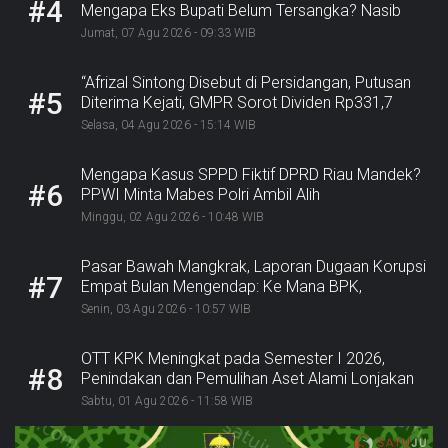
#4
Mengapa Eks Bupati Belum Tersangka? Nasib
Rp9,2 Miliar
Jumat, 07 Agu 2026 - 09:33 WIB
“Afrizal Sintong Disebut di Persidangan, Putusan
#5
Diterima Kejati, GMPR Sorot Dividen Rp331,7
Miliar”
Selasa, 04 Agu 2026 - 15:14 WIB
Mengapa Kasus SPPD Fiktif DPRD Riau Mandek?
#6
PPWI Minta Mabes Polri Ambil Alih
Minggu, 02 Agu 2026 - 10:48 WIB
Pasar Bawah Mangkrak, Laporan Dugaan Korupsi
#7
Empat Bulan Mengendap: Ke Mana BPK,
Inspektorat, dan Kejaksaan?
Senin, 03 Agu 2026 - 10:57 WIB
OTT KPK Meningkat pada Semester I 2026,
#8
Penindakan dan Pemulihan Aset Alami Lonjakan
Sabtu, 01 Agu 2026 - 11:58 WIB