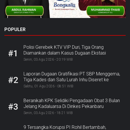
POPULER
Polisi Gerebek KTV VIP Duri, Tiga Orang
#1
Diamankan dalam Kasus Dugaan Ekstasi
Senin, 03 Agu 2026 - 20:19 WIB
Laporan Dugaan Gratifikasi PT SBP Menggema,
#2
Tiga Kades dan Satu Lurah Inhu Diseret ke
Kejaksaan
Sabtu, 01 Agu 2026 - 08:51 WIB
Beranikah KPK Selidiki Pengadaan Obat 3 Bulan
#3
Jelang Kadaluarsa Di Dinkes Pekanbaru
Senin, 03 Agu 2026 - 18:21 WIB
9 Tersangka Korupsi PI Rohil Bertambah,