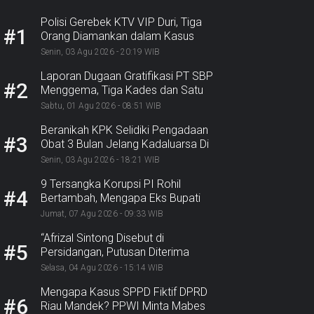
Polisi Gerebek KTV VIP Duri, Tiga
#1
Orang Diamankan dalam Kasus
Dugaan Ekstasi
Senin, 03 Agu 2026 - 20:19 WIB
Laporan Dugaan Gratifikasi PT SBP
#2
Menggema, Tiga Kades dan Satu
Lurah Inhu Diseret ke Kejaksaan
Sabtu, 01 Agu 2026 - 08:51 WIB
Beranikah KPK Selidiki Pengadaan
#3
Obat 3 Bulan Jelang Kadaluarsa Di
Dinkes Pekanbaru
Senin, 03 Agu 2026 - 18:21 WIB
9 Tersangka Korupsi PI Rohil
#4
Bertambah, Mengapa Eks Bupati
Belum Tersangka? Nasib Rp9,2
Jumat, 07 Agu 2026 - 09:33 WIB
Miliar
“Afrizal Sintong Disebut di
#5
Persidangan, Putusan Diterima
Kejati, GMPR Sorot Dividen
Selasa, 04 Agu 2026 - 15:14 WIB
Rp331,7 Miliar”
Mengapa Kasus SPPD Fiktif DPRD
#6
Riau Mandek? PPWI Minta Mabes