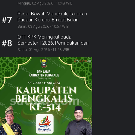
Polri Ambil Alih
Minggu, 02 Agu 2026 - 10:48 WIB
Pasar Bawah Mangkrak, Laporan
#7
Dugaan Korupsi Empat Bulan
Mengendap: Ke Mana BPK,
Senin, 03 Agu 2026 - 10:57 WIB
Inspektorat, dan Kejaksaan?
OTT KPK Meningkat pada
#8
Semester I 2026, Penindakan dan
Pemulihan Aset Alami Lonjakan
Sabtu, 01 Agu 2026 - 11:58 WIB