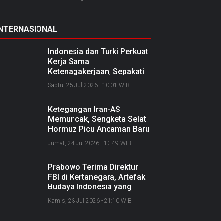
INTERNASIONAL
Indonesia dan Turki Perkuat
Kerja Sama
Ketenagakerjaan, Sepakati
Joint Action Plan 2026–
Sabtu, 25 Jul 2026 - 10:01 WIB
2027
Ketegangan Iran-AS
Memuncak, Sengketa Selat
Hormuz Picu Ancaman Baru
soal Jalur Minyak Dunia
Jumat, 24 Jul 2026 - 10:49 WIB
Prabowo Terima Direktur
FBI di Kertanegara, Artefak
Budaya Indonesia yang
Diselundupkan Dipulangkan
Kamis, 23 Jul 2026 - 21:10 WIB