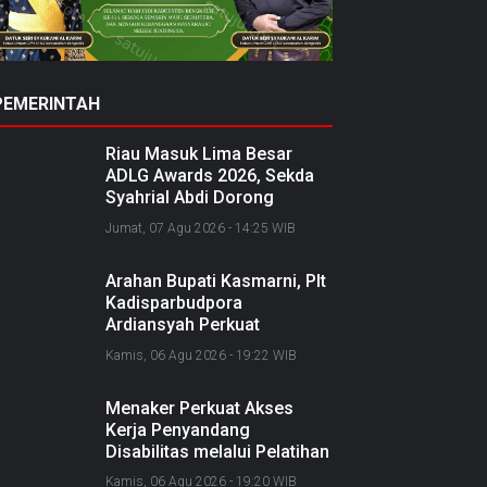
PEMERINTAH
Riau Masuk Lima Besar
ADLG Awards 2026, Sekda
Syahrial Abdi Dorong
Pemerintahan Berbasis Data
Jumat, 07 Agu 2026 - 14:25 WIB
Arahan Bupati Kasmarni, Plt
Kadisparbudpora
Ardiansyah Perkuat
Kolaborasi Nasional
Kamis, 06 Agu 2026 - 19:22 WIB
Sukseskan Ekraforia 2026
dan Bangun Bengkalis
Menaker Perkuat Akses
sebagai Kabupaten Kreatif
Kerja Penyandang
Disabilitas melalui Pelatihan
dan Kemitraan Industri
Kamis, 06 Agu 2026 - 19:20 WIB