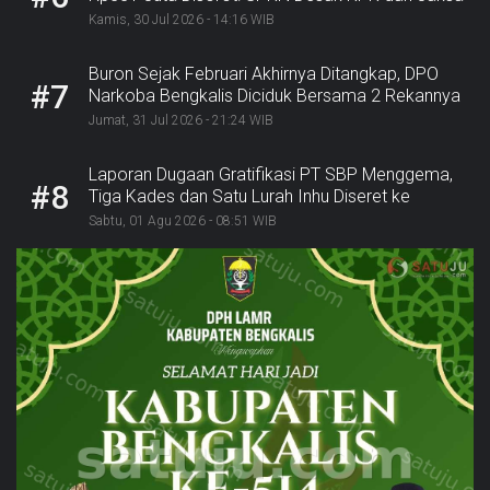
Bergerak
Kamis, 30 Jul 2026 - 14:16 WIB
Buron Sejak Februari Akhirnya Ditangkap, DPO
#7
Narkoba Bengkalis Diciduk Bersama 2 Rekannya
Jumat, 31 Jul 2026 - 21:24 WIB
Laporan Dugaan Gratifikasi PT SBP Menggema,
#8
Tiga Kades dan Satu Lurah Inhu Diseret ke
Kejaksaan
Sabtu, 01 Agu 2026 - 08:51 WIB