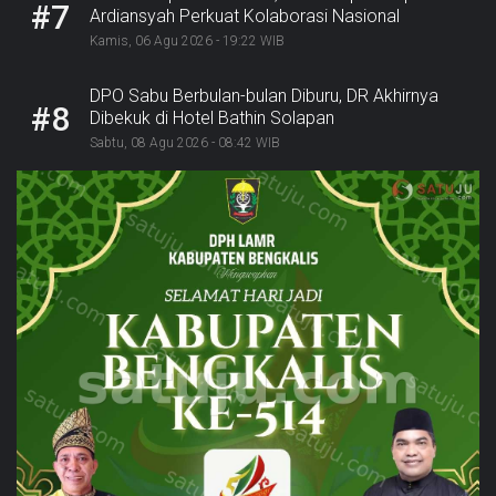
#7
Ardiansyah Perkuat Kolaborasi Nasional
Sukseskan Ekraforia 2026 dan Bangun Bengkalis
Kamis, 06 Agu 2026 - 19:22 WIB
sebagai Kabupaten Kreatif
DPO Sabu Berbulan-bulan Diburu, DR Akhirnya
#8
Dibekuk di Hotel Bathin Solapan
Sabtu, 08 Agu 2026 - 08:42 WIB