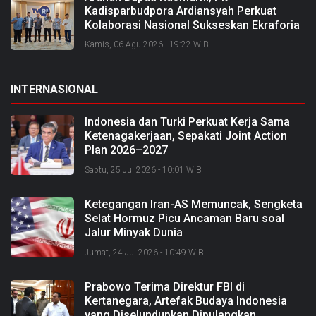
Kadisparbudpora Ardiansyah Perkuat
Kolaborasi Nasional Sukseskan Ekraforia
2026 dan Bangun Bengkalis sebagai
Kamis, 06 Agu 2026 - 19:22 WIB
Kabupaten Kreatif
INTERNASIONAL
Indonesia dan Turki Perkuat Kerja Sama
Ketenagakerjaan, Sepakati Joint Action
Plan 2026–2027
Sabtu, 25 Jul 2026 - 10:01 WIB
Ketegangan Iran-AS Memuncak, Sengketa
Selat Hormuz Picu Ancaman Baru soal
Jalur Minyak Dunia
Jumat, 24 Jul 2026 - 10:49 WIB
Prabowo Terima Direktur FBI di
Kertanegara, Artefak Budaya Indonesia
yang Diselundupkan Dipulangkan