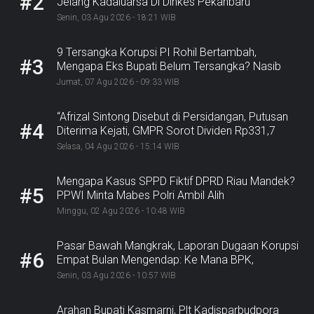
#2
Jelang Kadaluarsa Di Dinkes Pekanbaru
Senin, 03 Agu 2026 - 18:21 WIB
9 Tersangka Korupsi PI Rohil Bertambah,
#3
Mengapa Eks Bupati Belum Tersangka? Nasib
Rp9,2 Miliar
Jumat, 07 Agu 2026 - 09:33 WIB
“Afrizal Sintong Disebut di Persidangan, Putusan
#4
Diterima Kejati, GMPR Sorot Dividen Rp331,7
Miliar”
Selasa, 04 Agu 2026 - 15:14 WIB
Mengapa Kasus SPPD Fiktif DPRD Riau Mandek?
#5
PPWI Minta Mabes Polri Ambil Alih
Minggu, 02 Agu 2026 - 10:48 WIB
Pasar Bawah Mangkrak, Laporan Dugaan Korupsi
#6
Empat Bulan Mengendap: Ke Mana BPK,
Inspektorat, dan Kejaksaan?
Senin, 03 Agu 2026 - 10:57 WIB
Arahan Bupati Kasmarni, Plt Kadisparbudpora