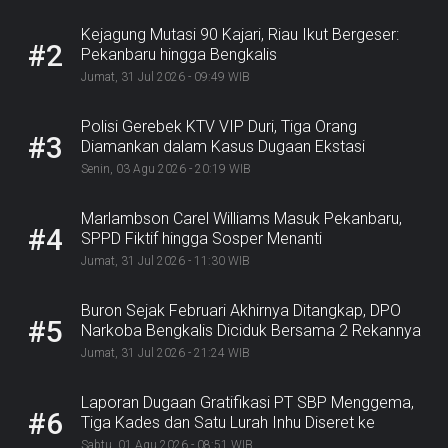
Kejagung Mutasi 90 Kajari, Riau Ikut Bergeser:
#2
Pekanbaru hingga Bengkalis
Jumat, 31 Jul 2026 - 09:49 WIB
Polisi Gerebek KTV VIP Duri, Tiga Orang
#3
Diamankan dalam Kasus Dugaan Ekstasi
Senin, 03 Agu 2026 - 20:19 WIB
Marlambson Carel Williams Masuk Pekanbaru,
#4
SPPD Fiktif hingga Sosper Menanti
Jumat, 31 Jul 2026 - 11:30 WIB
Buron Sejak Februari Akhirnya Ditangkap, DPO
#5
Narkoba Bengkalis Diciduk Bersama 2 Rekannya
Jumat, 31 Jul 2026 - 21:24 WIB
Laporan Dugaan Gratifikasi PT SBP Menggema,
#6
Tiga Kades dan Satu Lurah Inhu Diseret ke
Kejaksaan
Sabtu, 01 Agu 2026 - 08:51 WIB