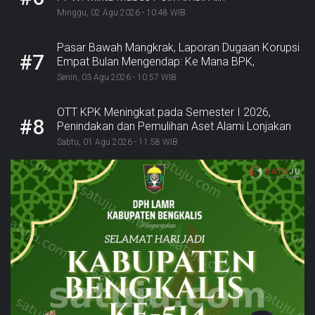
Minggu, 02 Agu 2026 - 10:48 WIB
Pasar Bawah Mangkrak, Laporan Dugaan Korupsi
#7
Empat Bulan Mengendap: Ke Mana BPK,
Inspektorat, dan Kejaksaan?
Senin, 03 Agu 2026 - 10:57 WIB
OTT KPK Meningkat pada Semester I 2026,
#8
Penindakan dan Pemulihan Aset Alami Lonjakan
Sabtu, 01 Agu 2026 - 11:58 WIB