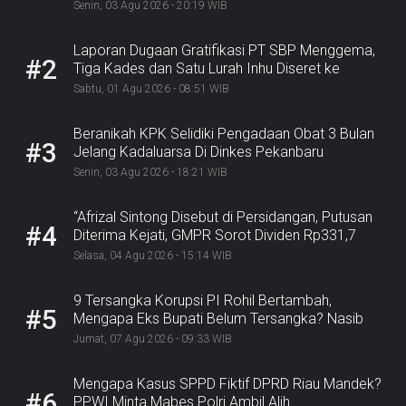
Senin, 03 Agu 2026 - 20:19 WIB
Laporan Dugaan Gratifikasi PT SBP Menggema,
#2
Tiga Kades dan Satu Lurah Inhu Diseret ke
Kejaksaan
Sabtu, 01 Agu 2026 - 08:51 WIB
Beranikah KPK Selidiki Pengadaan Obat 3 Bulan
#3
Jelang Kadaluarsa Di Dinkes Pekanbaru
Senin, 03 Agu 2026 - 18:21 WIB
“Afrizal Sintong Disebut di Persidangan, Putusan
#4
Diterima Kejati, GMPR Sorot Dividen Rp331,7
Miliar”
Selasa, 04 Agu 2026 - 15:14 WIB
9 Tersangka Korupsi PI Rohil Bertambah,
#5
Mengapa Eks Bupati Belum Tersangka? Nasib
Rp9,2 Miliar
Jumat, 07 Agu 2026 - 09:33 WIB
Mengapa Kasus SPPD Fiktif DPRD Riau Mandek?
#6
PPWI Minta Mabes Polri Ambil Alih