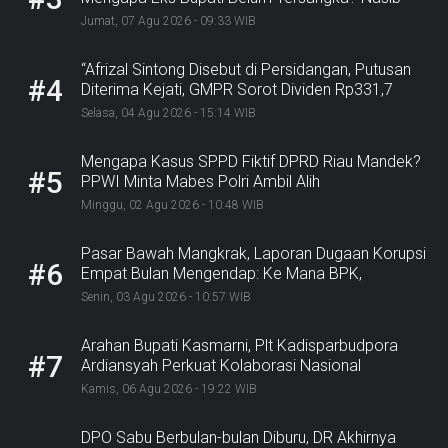
Rp9,2 Miliar
Jumat, 07 Agu 2026 - 09:33 WIB
“Afrizal Sintong Disebut di Persidangan, Putusan
#4
Diterima Kejati, GMPR Sorot Dividen Rp331,7
Miliar”
Selasa, 04 Agu 2026 - 15:14 WIB
Mengapa Kasus SPPD Fiktif DPRD Riau Mandek?
#5
PPWI Minta Mabes Polri Ambil Alih
Minggu, 02 Agu 2026 - 10:48 WIB
Pasar Bawah Mangkrak, Laporan Dugaan Korupsi
#6
Empat Bulan Mengendap: Ke Mana BPK,
Inspektorat, dan Kejaksaan?
Senin, 03 Agu 2026 - 10:57 WIB
Arahan Bupati Kasmarni, Plt Kadisparbudpora
#7
Ardiansyah Perkuat Kolaborasi Nasional
Sukseskan Ekraforia 2026 dan Bangun Bengkalis
Kamis, 06 Agu 2026 - 19:22 WIB
sebagai Kabupaten Kreatif
DPO Sabu Berbulan-bulan Diburu, DR Akhirnya