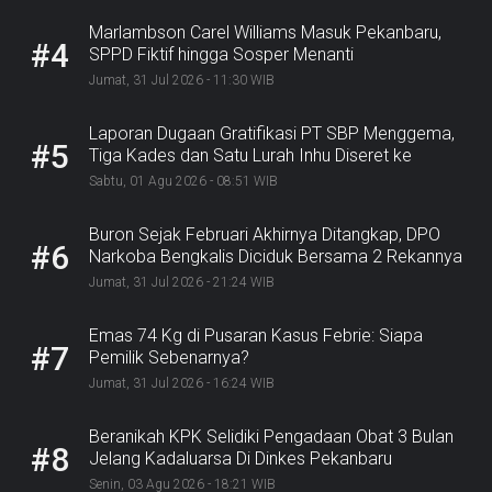
Marlambson Carel Williams Masuk Pekanbaru,
#4
SPPD Fiktif hingga Sosper Menanti
Jumat, 31 Jul 2026 - 11:30 WIB
Laporan Dugaan Gratifikasi PT SBP Menggema,
#5
Tiga Kades dan Satu Lurah Inhu Diseret ke
Kejaksaan
Sabtu, 01 Agu 2026 - 08:51 WIB
Buron Sejak Februari Akhirnya Ditangkap, DPO
#6
Narkoba Bengkalis Diciduk Bersama 2 Rekannya
Jumat, 31 Jul 2026 - 21:24 WIB
Emas 74 Kg di Pusaran Kasus Febrie: Siapa
#7
Pemilik Sebenarnya?
Jumat, 31 Jul 2026 - 16:24 WIB
Beranikah KPK Selidiki Pengadaan Obat 3 Bulan
#8
Jelang Kadaluarsa Di Dinkes Pekanbaru
Senin, 03 Agu 2026 - 18:21 WIB