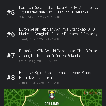
Laporan Dugaan Gratifikasi PT SBP Menggema,
#5
Tiga Kades dan Satu Lurah Inhu Diseret ke
Kejaksaan
Sabtu, 01 Agu 2026 - 08:51 WIB
Buron Sejak Februari Akhirnya Ditangkap, DPO
#6
Narkoba Bengkalis Diciduk Bersama 2 Rekannya
Jumat, 31 Jul 2026 - 21:24 WIB
Beranikah KPK Selidiki Pengadaan Obat 3 Bulan
#7
Jelang Kadaluarsa Di Dinkes Pekanbaru
Senin, 03 Agu 2026 - 18:21 WIB
Emas 74 Kg di Pusaran Kasus Febrie: Siapa
#8
Pemilik Sebenarnya?
Jumat, 31 Jul 2026 - 16:24 WIB