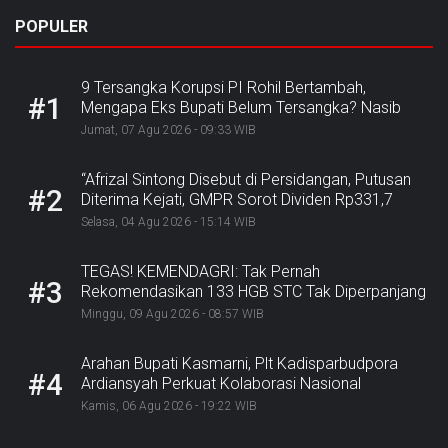
POPULER
9 Tersangka Korupsi PI Rohil Bertambah,
#1
Mengapa Eks Bupati Belum Tersangka? Nasib
Rp9,2 Miliar
Jumat, 07 Agu 2026 - 09:33 WIB
“Afrizal Sintong Disebut di Persidangan, Putusan
#2
Diterima Kejati, GMPR Sorot Dividen Rp331,7
Miliar”
Selasa, 04 Agu 2026 - 15:14 WIB
TEGAS! KEMENDAGRI: Tak Pernah
#3
Rekomendasikan 133 HGB STC Tak Diperpanjang
Minggu, 09 Agu 2026 - 08:57 WIB
Arahan Bupati Kasmarni, Plt Kadisparbudpora
#4
Ardiansyah Perkuat Kolaborasi Nasional
Sukseskan Ekraforia 2026 dan Bangun Bengkalis
Kamis, 06 Agu 2026 - 19:22 WIB
sebagai Kabupaten Kreatif