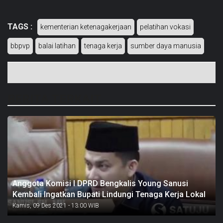
TAGS :
kementerian ketenagakerjaan
pelatihan vokasi
bbpvp
balai latihan
tenaga kerja
sumber daya manusia
BERITA TERKAIT
Anggota Komisi I DPRD Bengkalis Young Sanusi
Kembali Ingatkan Bupati Lindungi Tenaga Kerja Lokal
Kamis, 09 Des 2021 - 13:00 WIB