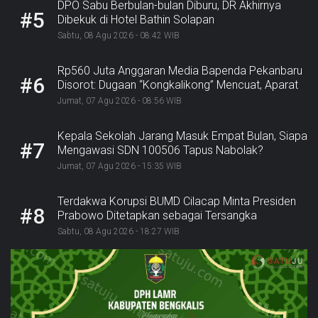
DPO Sabu Berbulan-bulan Diburu, DR Akhirnya
#5
Dibekuk di Hotel Bathin Solapan
Sabtu, 08 Agu 2026 - 08:42 WIB
Rp560 Juta Anggaran Media Bapenda Pekanbaru
#6
Disorot: Dugaan “Kongkalikong” Mencuat, Aparat
Diminta Bergerak
Jumat, 07 Agu 2026 - 08:56 WIB
Kepala Sekolah Jarang Masuk Empat Bulan, Siapa
#7
Mengawasi SDN 100506 Tapus Nabolak?
Jumat, 07 Agu 2026 - 15:35 WIB
Terdakwa Korupsi BUMD Cilacap Minta Presiden
#8
Prabowo Ditetapkan sebagai Tersangka
Sabtu, 08 Agu 2026 - 18:27 WIB