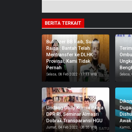
BERITA TERKAIT
Buldozer BB Raib, Suami
Raisa : Bantah Telah
Terim
Mentransfer ke DLHK
Ombud
Provinsi, Kami Tidak
Ungka
Pernah
Bengk
Selasa, 08 Feb 2022 - 17:11 WIB
Selasa,
Dikon
Undang Dolly Kurnia Panja
Dugaa
DPR RI, Seminar Almasri
Dish
Dobrak Transparansi HGU
Awak
Jumat, 04 Feb 2022 - 08:35 WIB
Kamis, 