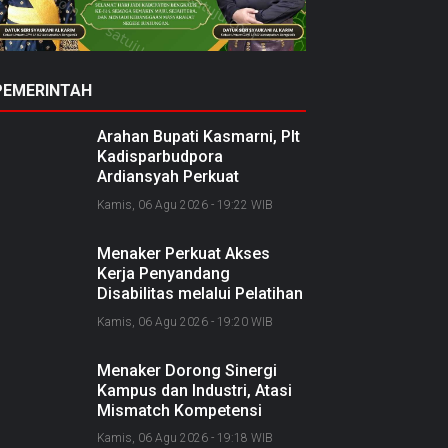
PEMERINTAH
Arahan Bupati Kasmarni, Plt
Kadisparbudpora
Ardiansyah Perkuat
Kolaborasi Nasional
Kamis, 06 Agu 2026 - 19:22 WIB
Sukseskan Ekraforia 2026
dan Bangun Bengkalis
Menaker Perkuat Akses
sebagai Kabupaten Kreatif
Kerja Penyandang
Disabilitas melalui Pelatihan
dan Kemitraan Industri
Kamis, 06 Agu 2026 - 19:20 WIB
Menaker Dorong Sinergi
Kampus dan Industri, Atasi
Mismatch Kompetensi
Lulusan dengan Dunia Kerja
Kamis, 06 Agu 2026 - 19:18 WIB