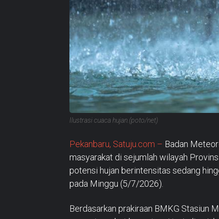
Ilustrasi cuaca hujan.(poto/net)
Pekanbaru, Satuju.com –
Badan Meteoro
masyarakat di sejumlah wilayah Provin
potensi hujan berintensitas sedang hing
pada Minggu (5/7/2026).
Berdasarkan prakiraan BMKG Stasiun Met