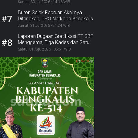
Disorot: SPKN Desak KPK dan
Kamis, 30 Jul 2026 - 14:16 WIB
Jaksa Bergerak
Buron Sejak Februari Akhirnya
#7
Ditangkap, DPO Narkoba Bengkalis
Diciduk Bersama 2 Rekannya
Jumat, 31 Jul 2026 - 21:24 WIB
Laporan Dugaan Gratifikasi PT SBP
#8
Menggema, Tiga Kades dan Satu
Lurah Inhu Diseret ke Kejaksaan
Sabtu, 01 Agu 2026 - 08:51 WIB