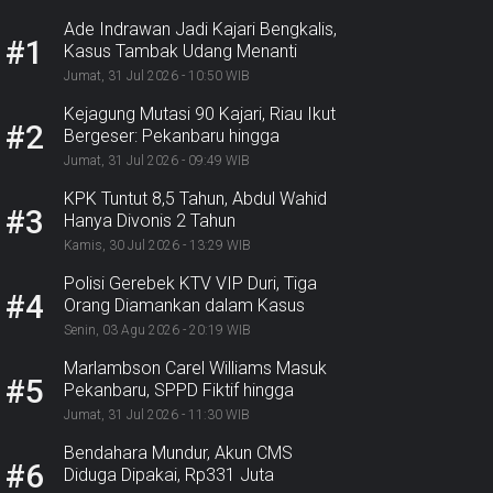
Ade Indrawan Jadi Kajari Bengkalis,
#1
Kasus Tambak Udang Menanti
Jumat, 31 Jul 2026 - 10:50 WIB
Kejagung Mutasi 90 Kajari, Riau Ikut
#2
Bergeser: Pekanbaru hingga
Bengkalis
Jumat, 31 Jul 2026 - 09:49 WIB
KPK Tuntut 8,5 Tahun, Abdul Wahid
#3
Hanya Divonis 2 Tahun
Kamis, 30 Jul 2026 - 13:29 WIB
Polisi Gerebek KTV VIP Duri, Tiga
#4
Orang Diamankan dalam Kasus
Dugaan Ekstasi
Senin, 03 Agu 2026 - 20:19 WIB
Marlambson Carel Williams Masuk
#5
Pekanbaru, SPPD Fiktif hingga
Sosper Menanti
Jumat, 31 Jul 2026 - 11:30 WIB
Bendahara Mundur, Akun CMS
#6
Diduga Dipakai, Rp331 Juta