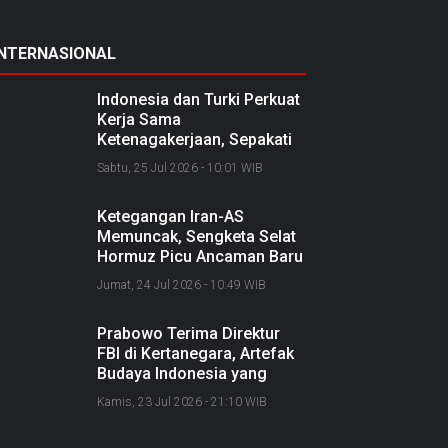
INTERNASIONAL
Indonesia dan Turki Perkuat
Kerja Sama
Ketenagakerjaan, Sepakati
Joint Action Plan 2026–
Sabtu, 25 Jul 2026 - 10:01 WIB
2027
Ketegangan Iran-AS
Memuncak, Sengketa Selat
Hormuz Picu Ancaman Baru
soal Jalur Minyak Dunia
Jumat, 24 Jul 2026 - 10:49 WIB
Prabowo Terima Direktur
FBI di Kertanegara, Artefak
Budaya Indonesia yang
Diselundupkan Dipulangkan
Kamis, 23 Jul 2026 - 21:10 WIB