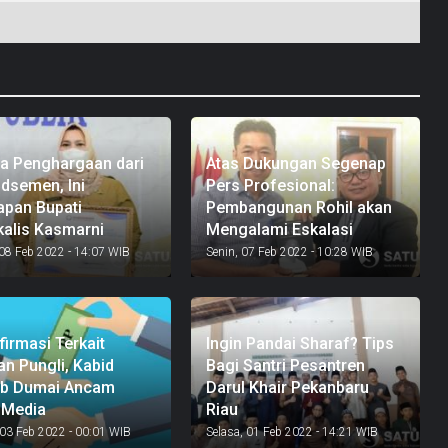
a Penghargaan dari
Atas Dukungan Segenap
semen, Ini
Pers Profesional:
pan Bupati
Pembangunan Rohil akan
alis Kasmarni
Mengalami Eskalasi
 08 Feb 2022 - 14:07 WIB
Senin, 07 Feb 2022 - 10:28 WIB
firmasi Terkait
Ingin Pandai Sharaf? Tips
n Pungli, Kabid
Bagi Santri Pesantren
ub Dumai Ancam
Darul Khair Pekanbaru
 Media
Riau
03 Feb 2022 - 00:01 WIB
Selasa, 01 Feb 2022 - 14:21 WIB