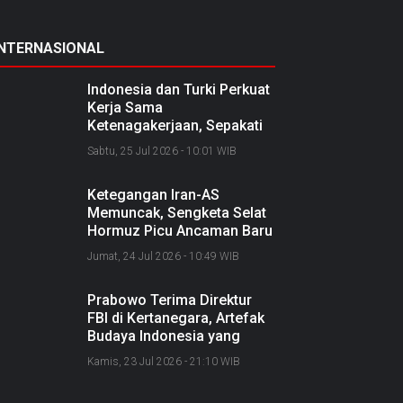
INTERNASIONAL
Indonesia dan Turki Perkuat
Kerja Sama
Ketenagakerjaan, Sepakati
Joint Action Plan 2026–
Sabtu, 25 Jul 2026 - 10:01 WIB
2027
Ketegangan Iran-AS
Memuncak, Sengketa Selat
Hormuz Picu Ancaman Baru
soal Jalur Minyak Dunia
Jumat, 24 Jul 2026 - 10:49 WIB
Prabowo Terima Direktur
FBI di Kertanegara, Artefak
Budaya Indonesia yang
Diselundupkan Dipulangkan
Kamis, 23 Jul 2026 - 21:10 WIB