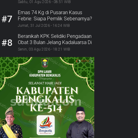
Lurah Inhu Diseret ke Kejaksaan
Sabtu, 01 Agu 2026 - 08:51 WIB
Emas 74 Kg di Pusaran Kasus
#7
Febrie: Siapa Pemilik Sebenarnya?
Jumat, 31 Jul 2026 - 16:24 WIB
Beranikah KPK Selidiki Pengadaan
#8
Obat 3 Bulan Jelang Kadaluarsa Di
Dinkes Pekanbaru
Senin, 03 Agu 2026 - 18:21 WIB