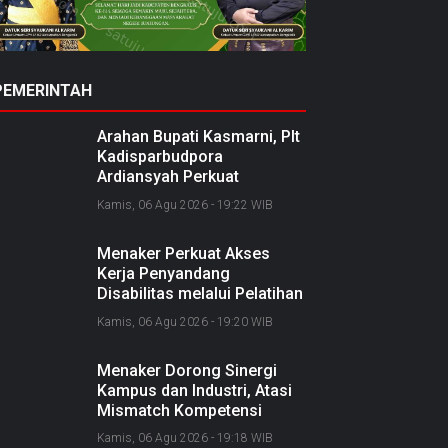
PEMERINTAH
Arahan Bupati Kasmarni, Plt
Kadisparbudpora
Ardiansyah Perkuat
Kolaborasi Nasional
Kamis, 06 Agu 2026 - 19:22 WIB
Sukseskan Ekraforia 2026
dan Bangun Bengkalis
Menaker Perkuat Akses
sebagai Kabupaten Kreatif
Kerja Penyandang
Disabilitas melalui Pelatihan
dan Kemitraan Industri
Kamis, 06 Agu 2026 - 19:20 WIB
Menaker Dorong Sinergi
Kampus dan Industri, Atasi
Mismatch Kompetensi
Lulusan dengan Dunia Kerja
Kamis, 06 Agu 2026 - 19:18 WIB