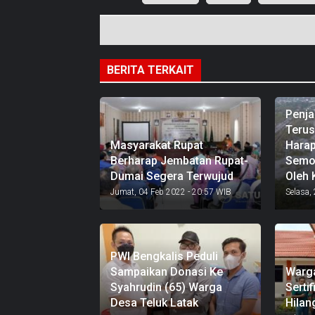
BERITA TERKAIT
Penja
Terus 
Masyarakat Rupat
Hara
Berharap Jembatan Rupat-
Semog
Dumai Segera Terwujud
Oleh 
Jumat, 04 Feb 2022 - 20:57 WIB
Selasa,
PWI Bengkalis Peduli
Sampaikan Donasi Ke
Warga
Syahrudin (65) Warga
Serti
Desa Teluk Latak
Hilan