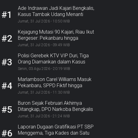
Ade Indrawan Jadi Kajari Bengkalis,
#1
Kasus Tambak Udang Menanti
Jumat, 31 Jul 2026 - 10:50 WIB
Kejagung Mutasi 90 Kajari, Riau Ikut
#2
Bergeser: Pekanbaru hingga
Bengkalis
Jumat, 31 Jul 2026 - 09:49 WIB
Polisi Gerebek KTV VIP Duri, Tiga
#3
Orang Diamankan dalam Kasus
Dugaan Ekstasi
Senin, 03 Agu 2026 - 20:19 WIB
Marlambson Carel Williams Masuk
#4
Pekanbaru, SPPD Fiktif hingga
Sosper Menanti
Jumat, 31 Jul 2026 - 11:30 WIB
Buron Sejak Februari Akhirnya
#5
Ditangkap, DPO Narkoba Bengkalis
Diciduk Bersama 2 Rekannya
Jumat, 31 Jul 2026 - 21:24 WIB
Laporan Dugaan Gratifikasi PT SBP
#6
Menggema, Tiga Kades dan Satu