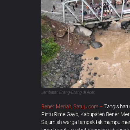
Jembatan Enang-Enang di Aceh
Bener Meriah, Satuju.com –
Tangis har
Pintu Rime Gayo, Kabupaten Bener Meri
Sejumlah warga tampak tak mampu meny
lama terputus akibat bencana akhirnya ke