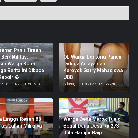
rahan Pasir Timah
Beraktifitas,
OL Warga Lontong Pancur
pan Warga Koba
Diduga Aniaya dan
a Berita Ini Dibaca
Keroyok Garry Mahasiswa
Kapolri�
UBB
 25 Jan 2022 - 10:50 WIB
Selasa, 11 Jan 2022 - 09:36 WIB
 Lingga Resah 88
Warga Desa Marok Tua di
fikat Lahan Miliknya
Begal Dana Desa Rp 273
g
Juta Hampir Raip