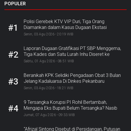
POPULER
Polisi Gerebek KTV VIP Duri, Tiga Orang
#1
Diamankan dalam Kasus Dugaan Ekstasi
Senin, 03 Agu 2026 - 20:19 WIB
Laporan Dugaan Gratifikasi PT SBP Menggema,
#2
Tiga Kades dan Satu Lurah Inhu Diseret ke
Kejaksaan
Sabtu, 01 Agu 2026 - 08:51 WIB
Beranikah KPK Selidiki Pengadaan Obat 3 Bulan
#3
Jelang Kadaluarsa Di Dinkes Pekanbaru
Senin, 03 Agu 2026 - 18:21 WIB
9 Tersangka Korupsi PI Rohil Bertambah,
#4
Mengapa Eks Bupati Belum Tersangka? Nasib
Rp9,2 Miliar
Jumat, 07 Agu 2026 - 09:33 WIB
“Afrizal Sintong Disebut di Persidangan, Putusan