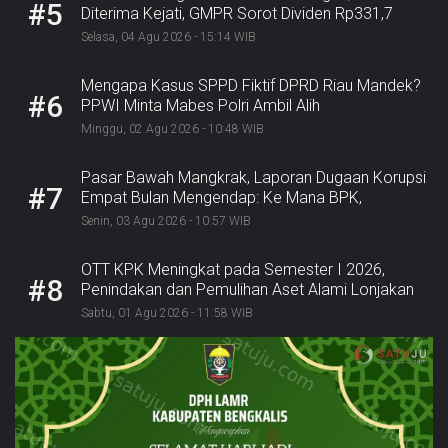
#5
Diterima Kejati, GMPR Sorot Dividen Rp331,7
Miliar”
Selasa, 04 Agu 2026 - 15:14 WIB
Mengapa Kasus SPPD Fiktif DPRD Riau Mandek?
#6
PPWI Minta Mabes Polri Ambil Alih
Minggu, 02 Agu 2026 - 10:48 WIB
Pasar Bawah Mangkrak, Laporan Dugaan Korupsi
#7
Empat Bulan Mengendap: Ke Mana BPK,
Inspektorat, dan Kejaksaan?
Senin, 03 Agu 2026 - 10:57 WIB
OTT KPK Meningkat pada Semester I 2026,
#8
Penindakan dan Pemulihan Aset Alami Lonjakan
Sabtu, 01 Agu 2026 - 11:58 WIB