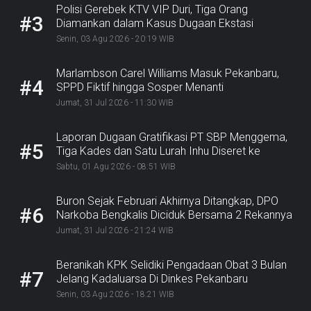
Polisi Gerebek KTV VIP Duri, Tiga Orang
#3
Diamankan dalam Kasus Dugaan Ekstasi
Senin, 03 Agu 2026 - 20:19 WIB
Marlambson Carel Williams Masuk Pekanbaru,
#4
SPPD Fiktif hingga Sosper Menanti
Jumat, 31 Jul 2026 - 11:30 WIB
Laporan Dugaan Gratifikasi PT SBP Menggema,
#5
Tiga Kades dan Satu Lurah Inhu Diseret ke
Kejaksaan
Sabtu, 01 Agu 2026 - 08:51 WIB
Buron Sejak Februari Akhirnya Ditangkap, DPO
#6
Narkoba Bengkalis Diciduk Bersama 2 Rekannya
Jumat, 31 Jul 2026 - 21:24 WIB
Beranikah KPK Selidiki Pengadaan Obat 3 Bulan
#7
Jelang Kadaluarsa Di Dinkes Pekanbaru
Senin, 03 Agu 2026 - 18:21 WIB