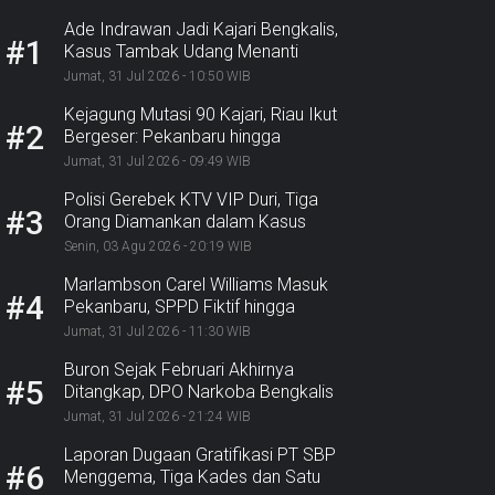
Ade Indrawan Jadi Kajari Bengkalis,
#1
Kasus Tambak Udang Menanti
Jumat, 31 Jul 2026 - 10:50 WIB
Kejagung Mutasi 90 Kajari, Riau Ikut
#2
Bergeser: Pekanbaru hingga
Bengkalis
Jumat, 31 Jul 2026 - 09:49 WIB
Polisi Gerebek KTV VIP Duri, Tiga
#3
Orang Diamankan dalam Kasus
Dugaan Ekstasi
Senin, 03 Agu 2026 - 20:19 WIB
Marlambson Carel Williams Masuk
#4
Pekanbaru, SPPD Fiktif hingga
Sosper Menanti
Jumat, 31 Jul 2026 - 11:30 WIB
Buron Sejak Februari Akhirnya
#5
Ditangkap, DPO Narkoba Bengkalis
Diciduk Bersama 2 Rekannya
Jumat, 31 Jul 2026 - 21:24 WIB
Laporan Dugaan Gratifikasi PT SBP
#6
Menggema, Tiga Kades dan Satu