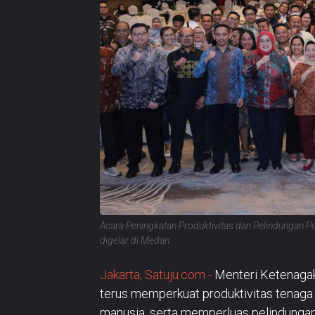
Acara Peningkatan Produktivitas dan Pelindungan 
digelar di Medan
Jakarta, Satuju.com -
Menteri Ketenagak
terus memperkuat produktivitas tenaga
manusia, serta memperluas pelindungan