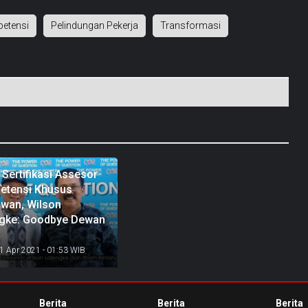
etensi
Pelindungan Pekerja
Transformasi
Sertifikasi Assesor
etensi Khusus
wan, Wilson
ngke: Goodbye Dewan
1 Apr 2021 - 01:53 WIB
Berita
Berita
Berita