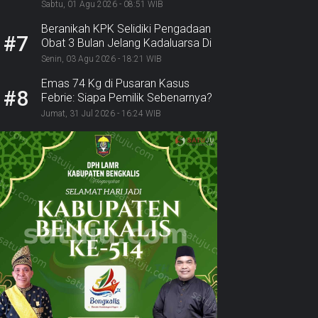
Lurah Inhu Diseret ke Kejaksaan
Sabtu, 01 Agu 2026 - 08:51 WIB
Beranikah KPK Selidiki Pengadaan
#7
Obat 3 Bulan Jelang Kadaluarsa Di
Dinkes Pekanbaru
Senin, 03 Agu 2026 - 18:21 WIB
Emas 74 Kg di Pusaran Kasus
#8
Febrie: Siapa Pemilik Sebenarnya?
Jumat, 31 Jul 2026 - 16:24 WIB