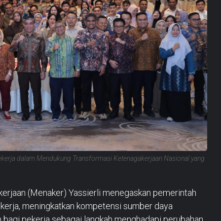
Pekerja dalam Mendukung Transformasi Ketenagakerjaan Nasional yang
erjaan (Menaker) Yassierli menegaskan pemerintah
 kerja, meningkatkan kompetensi sumber daya
 bagi pekerja sebagai langkah menghadapi perubahan