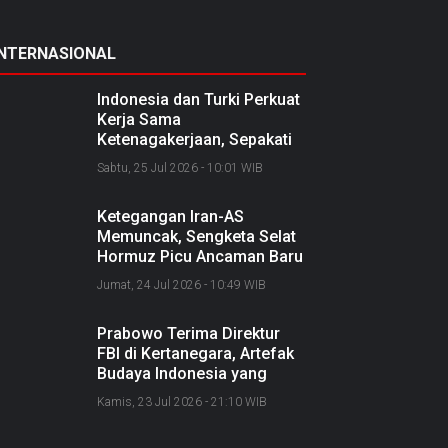
INTERNASIONAL
Indonesia dan Turki Perkuat
Kerja Sama
Ketenagakerjaan, Sepakati
Joint Action Plan 2026–
Sabtu, 25 Jul 2026 - 10:01 WIB
2027
Ketegangan Iran-AS
Memuncak, Sengketa Selat
Hormuz Picu Ancaman Baru
soal Jalur Minyak Dunia
Jumat, 24 Jul 2026 - 10:49 WIB
Prabowo Terima Direktur
FBI di Kertanegara, Artefak
Budaya Indonesia yang
Diselundupkan Dipulangkan
Kamis, 23 Jul 2026 - 21:10 WIB