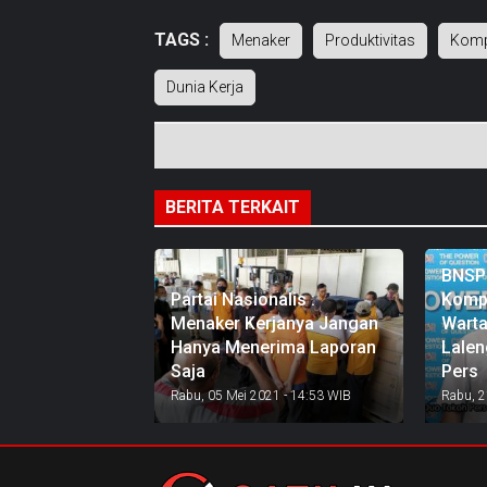
TAGS :
Menaker
Produktivitas
Komp
Dunia Kerja
BERITA TERKAIT
BNSP 
Partai Nasionalis :
Komp
Menaker Kerjanya Jangan
Warta
Hanya Menerima Laporan
Lale
Saja
Pers
Rabu, 05 Mei 2021 - 14:53 WIB
Rabu, 2