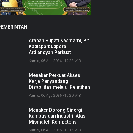
PEMERINTAH
Arahan Bupati Kasmarni, Plt
Kadisparbudpora
Ardiansyah Perkuat
Kolaborasi Nasional
Kamis, 06 Agu 2026 - 19:22 WIB
Sukseskan Ekraforia 2026
dan Bangun Bengkalis
Menaker Perkuat Akses
sebagai Kabupaten Kreatif
Kerja Penyandang
Disabilitas melalui Pelatihan
dan Kemitraan Industri
Kamis, 06 Agu 2026 - 19:20 WIB
Menaker Dorong Sinergi
Kampus dan Industri, Atasi
Mismatch Kompetensi
Lulusan dengan Dunia Kerja
Kamis, 06 Agu 2026 - 19:18 WIB