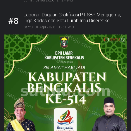
Jumat, 31 Jul 2026 - 21:24 WIB
Laporan Dugaan Gratifikasi PT SBP Menggema,
#8
Tiga Kades dan Satu Lurah Inhu Diseret ke
Kejaksaan
Sabtu, 01 Agu 2026 - 08:51 WIB