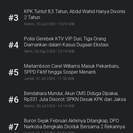
KPK Tuntut 8,5 Tahun, Abdul Wahid Hanya Divonis
#3
2 Tahun
Kamis, 30 Jul 2026 - 13:29 WIB
Polisi Gerebek KTV VIP Duri, Tiga Orang
#4
Diamankan dalam Kasus Dugaan Ekstasi
Senin, 03 Agu 2026 - 20:19 WIB
Marlambson Carel Williams Masuk Pekanbaru,
#5
SPPD Fiktif hingga Sosper Menanti
Jumat, 31 Jul 2026 - 11:30 WIB
Bendahara Mundur, Akun CMS Diduga Dipakai,
#6
Rp331 Juta Disorot: SPKN Desak KPK dan Jaksa
Bergerak
Kamis, 30 Jul 2026 - 14:16 WIB
Buron Sejak Februari Akhirnya Ditangkap, DPO
#7
Narkoba Bengkalis Diciduk Bersama 2 Rekannya