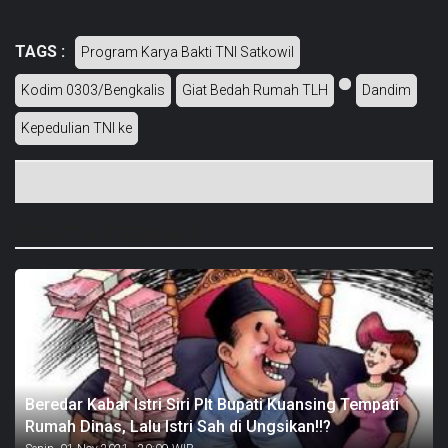
TAGS :
Program Karya Bakti TNI Satkowil
Kodim 0303/Bengkalis
Giat Bedah Rumah TLH
Dandim
Kepedulian TNI ke
BERITA TERKAIT
Beredar Kabar Istri Siri Plt Bupati Kuansing Tempati
Rumah Dinas, Lalu Istri Sah di Ungsikan!!?