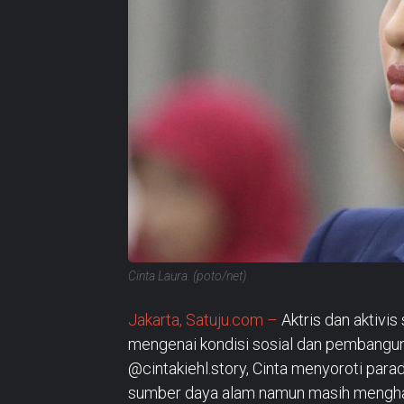
Cinta Laura. (poto/net)
Jakarta, Satuju.com –
Aktris dan aktivi
mengenai kondisi sosial dan pembanguna
@cintakiehl.story, Cinta menyoroti para
sumber daya alam namun masih mengha