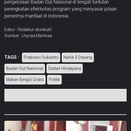
pengelolaan Badan Gizi Nasional di tengah tuntutan
peningkatan efektivitas program yang menyasar jutaan
penerima manfaat di Indonesia.
Editor : Redaktur eksekutif
Sumber : Lhynaa Marlinaa
TAGS :
Prabowo Subianto
Nanik S Deyang
Badan Gizi Nasional
Dadan Hindayana
Makan Bergizi Gratis
Politik
BERITA TERKAIT