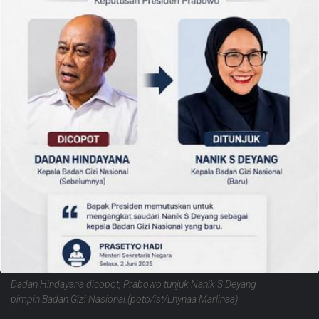
Dadan Hindayana dicopot, Prabowo tunjuk Nanik S Deyang
pimpin Badan Gizi Nasional.(poto/ist/Lhynaa Marlinaa)