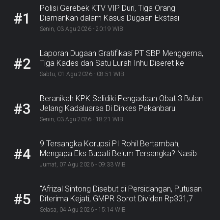
Polisi Gerebek KTV VIP Duri, Tiga Orang
#1
Diamankan dalam Kasus Dugaan Ekstasi
Senin, 03 Agu 2026 - 20:19 WIB
Laporan Dugaan Gratifikasi PT SBP Menggema,
#2
Tiga Kades dan Satu Lurah Inhu Diseret ke
Kejaksaan
Sabtu, 01 Agu 2026 - 08:51 WIB
Beranikah KPK Selidiki Pengadaan Obat 3 Bulan
#3
Jelang Kadaluarsa Di Dinkes Pekanbaru
Senin, 03 Agu 2026 - 18:21 WIB
9 Tersangka Korupsi PI Rohil Bertambah,
#4
Mengapa Eks Bupati Belum Tersangka? Nasib
Rp9,2 Miliar
Jumat, 07 Agu 2026 - 09:33 WIB
“Afrizal Sintong Disebut di Persidangan, Putusan
#5
Diterima Kejati, GMPR Sorot Dividen Rp331,7
Miliar”
Selasa, 04 Agu 2026 - 15:14 WIB