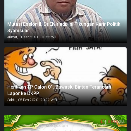
Mutasi Eselon II; Dr.Elviriadi; Ini Tikungan Karir Politik
Syamsuar
Jumat, 10 Sep 2021 - 10:55 WIB
Hentikan TP Calon 01, Bawaslu Bintan Terancam
Lapor ke DKPP
Sabtu, 05 Des 2020 - 20:22 WIB