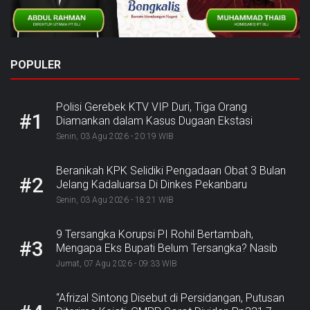
POPULER
Polisi Gerebek KTV VIP Duri, Tiga Orang
#1
Diamankan dalam Kasus Dugaan Ekstasi
Senin, 03 Agu 2026 - 20:19 WIB
Beranikah KPK Selidiki Pengadaan Obat 3 Bulan
#2
Jelang Kadaluarsa Di Dinkes Pekanbaru
Senin, 03 Agu 2026 - 18:21 WIB
9 Tersangka Korupsi PI Rohil Bertambah,
#3
Mengapa Eks Bupati Belum Tersangka? Nasib
Rp9,2 Miliar
Jumat, 07 Agu 2026 - 09:33 WIB
“Afrizal Sintong Disebut di Persidangan, Putusan