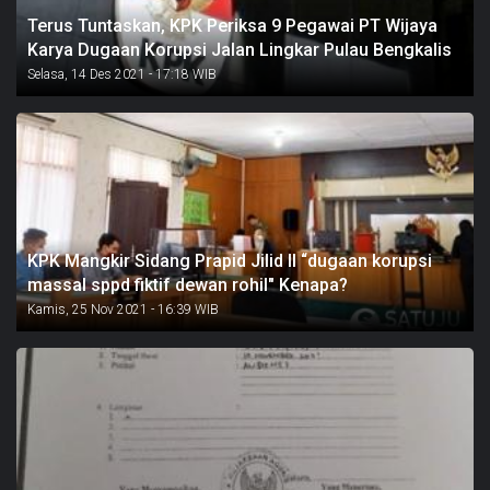
Terus Tuntaskan, KPK Periksa 9 Pegawai PT Wijaya
Karya Dugaan Korupsi Jalan Lingkar Pulau Bengkalis
Selasa, 14 Des 2021 - 17:18 WIB
KPK Mangkir Sidang Prapid Jilid II “dugaan korupsi
massal sppd fiktif dewan rohil" Kenapa?
Kamis, 25 Nov 2021 - 16:39 WIB