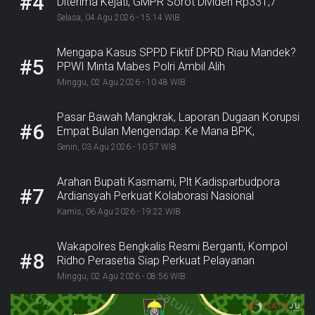
#4
Diterima Kejati, GMPR Sorot Dividen Rp331,7
Miliar”
Selasa, 04 Agu 2026 - 15:14 WIB
Mengapa Kasus SPPD Fiktif DPRD Riau Mandek?
#5
PPWI Minta Mabes Polri Ambil Alih
Minggu, 02 Agu 2026 - 10:48 WIB
Pasar Bawah Mangkrak, Laporan Dugaan Korupsi
#6
Empat Bulan Mengendap: Ke Mana BPK,
Inspektorat, dan Kejaksaan?
Senin, 03 Agu 2026 - 10:57 WIB
Arahan Bupati Kasmarni, Plt Kadisparbudpora
#7
Ardiansyah Perkuat Kolaborasi Nasional
Sukseskan Ekraforia 2026 dan Bangun Bengkalis
Kamis, 06 Agu 2026 - 19:22 WIB
sebagai Kabupaten Kreatif
Wakapolres Bengkalis Resmi Berganti, Kompol
#8
Ridho Perasetia Siap Perkuat Pelayanan
Kepolisian
Minggu, 02 Agu 2026 - 08:56 WIB