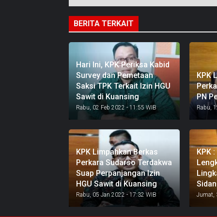
BERITA TERKAIT
Hari Ini, KPK Periksa Kabid
Survey dan Pemetaan
KPK L
Saksi TPK Terkait Izin HGU
Perka
Sawit di Kuansing
PN P
Rabu, 02 Feb 2022 - 11:55 WIB
Rabu, 1
KPK Limpahkan Berkas
KPK :
Perkara Sudarso Terdakwa
Lengk
Suap Perpanjangan Izin
Lingk
HGU Sawit di Kuansing
Sidan
Rabu, 05 Jan 2022 - 17:32 WIB
Jumat, 