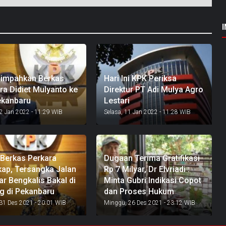
impahkan Berkas
Hari Ini KPK Periksa
ra Didiet Mulyanto ke
Direktur PT Adi Mulya Agro
ekanbaru
Lestari
2 Jan 2022 - 11:29 WIB
Selasa, 11 Jan 2022 - 11:28 WIB
 Berkas Perkara
Dugaan Terima Gratifikasi
ap, Tersangka Jalan
Rp 7 Milyar, Dr Elvriadi :
ar Bengkalis Bakal di
Minta Gubri Indikasi Copot
g di Pekanbaru
dan Proses Hukum
31 Des 2021 - 20:01 WIB
Minggu, 26 Des 2021 - 23:12 WIB