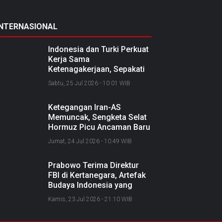
INTERNASIONAL
Indonesia dan Turki Perkuat
Kerja Sama
Ketenagakerjaan, Sepakati
Joint Action Plan 2026–
Sabtu, 25 Jul 2026 - 10:01 WIB
2027
Ketegangan Iran-AS
Memuncak, Sengketa Selat
Hormuz Picu Ancaman Baru
soal Jalur Minyak Dunia
Jumat, 24 Jul 2026 - 10:49 WIB
Prabowo Terima Direktur
FBI di Kertanegara, Artefak
Budaya Indonesia yang
Diselundupkan Dipulangkan
Kamis, 23 Jul 2026 - 21:10 WIB