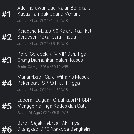
Ade Indrawan Jadi Kajari Bengkalis,
#1
Kasus Tambak Udang Menanti
Jumat, 31 Jul 2026 - 10:50 WIB
Kejagung Mutasi 90 Kajari, Riau Ikut
#2
Bergeser: Pekanbaru hingga
Bengkalis
Jumat, 31 Jul 2026 - 09:49 WIB
Polisi Gerebek KTV VIP Duri, Tiga
#3
Orang Diamankan dalam Kasus
Dugaan Ekstasi
Senin, 03 Agu 2026 - 20:19 WIB
Marlambson Carel Williams Masuk
#4
Pekanbaru, SPPD Fiktif hingga
Sosper Menanti
Jumat, 31 Jul 2026 - 11:30 WIB
Laporan Dugaan Gratifikasi PT SBP
#5
Menggema, Tiga Kades dan Satu
Lurah Inhu Diseret ke Kejaksaan
Sabtu, 01 Agu 2026 - 08:51 WIB
Buron Sejak Februari Akhirnya
#6
Ditangkap, DPO Narkoba Bengkalis