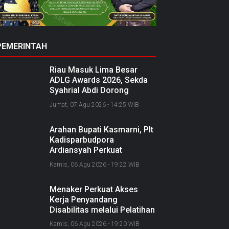
PEMERINTAH
Riau Masuk Lima Besar
ADLG Awards 2026, Sekda
Syahrial Abdi Dorong
Pemerintahan Berbasis Data
Jumat, 07 Agu 2026 - 14:25 WIB
Arahan Bupati Kasmarni, Plt
Kadisparbudpora
Ardiansyah Perkuat
Kolaborasi Nasional
Kamis, 06 Agu 2026 - 19:22 WIB
Sukseskan Ekraforia 2026
dan Bangun Bengkalis
Menaker Perkuat Akses
sebagai Kabupaten Kreatif
Kerja Penyandang
Disabilitas melalui Pelatihan
dan Kemitraan Industri
Kamis, 06 Agu 2026 - 19:20 WIB