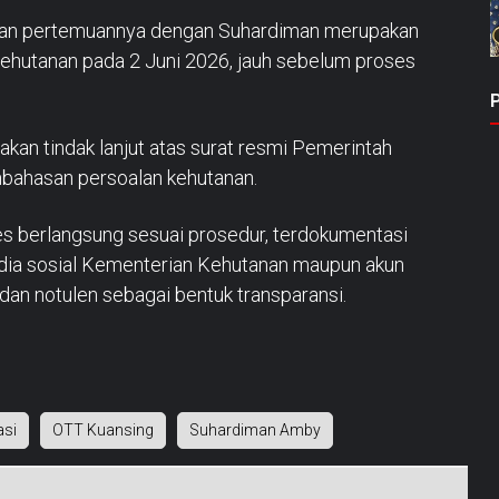
skan pertemuannya dengan Suhardiman merupakan
Kehutanan pada 2 Juni 2026, jauh sebelum proses
kan tindak lanjut atas surat resmi Pemerintah
mbahasan persoalan kehutanan.
es berlangsung sesuai prosedur, terdokumentasi
media sosial Kementerian Kehutanan maupun akun
r dan notulen sebagai bentuk transparansi.
asi
OTT Kuansing
Suhardiman Amby