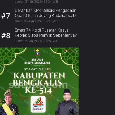
Diciduk Bersama 2 Rekannya
Jumat, 31 Jul 2026 - 21:24 WIB
Beranikah KPK Selidiki Pengadaan
#7
Obat 3 Bulan Jelang Kadaluarsa Di
Dinkes Pekanbaru
Senin, 03 Agu 2026 - 18:21 WIB
Emas 74 Kg di Pusaran Kasus
#8
Febrie: Siapa Pemilik Sebenarnya?
Jumat, 31 Jul 2026 - 16:24 WIB