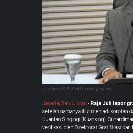
Juru bicara KPK Budi Prasetyo.(poto/ist)
Jakarta, Satuju.com
-
Raja Juli lapor gr
setelah namanya ikut menjadi sorotan 
Kuantan Singingi (Kuansing), Suhardima
verifikasi oleh Direktorat Gratifikasi d